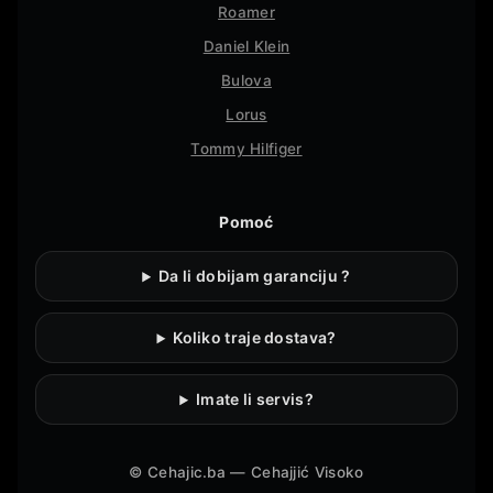
Roamer
Daniel Klein
Bulova
Lorus
Tommy Hilfiger
Pomoć
Da li dobijam garanciju ?
Koliko traje dostava?
Imate li servis?
©
Cehajic.ba — Cehajjić Visoko