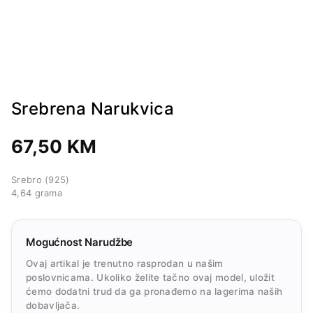
Srebrena Narukvica
67,50
KM
Srebro (925)
4,64 grama
Mogućnost Narudžbe
Ovaj artikal je trenutno rasprodan u našim
poslovnicama. Ukoliko želite tačno ovaj model, uložit
ćemo dodatni trud da ga pronađemo na lagerima naših
dobavljača.