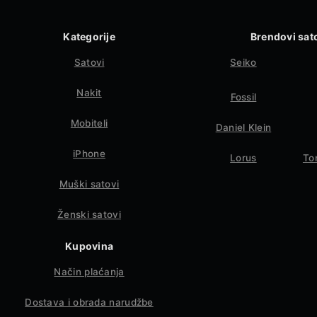
Kategorije
Brendovi sat
Satovi
Seiko
Nakit
Fossil
Mobiteli
Daniel Klein
iPhone
Lorus
To
Muški satovi
Ženski satovi
Kupovina
Način plaćanja
Dostava i obrada narudžbe