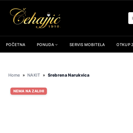
Skip
to
Pr
content
POČETNA
PONUDA
SERVIS MOBITELA
OTKUP 
Home
»
NAKIT
»
Srebrena Narukvica
NEMA NA ZALIHI