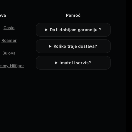
ova
Pomoć
Casio
Da li dobijam garanciju ?
Roamer
Koliko traje dostava?
Bulova
Imate li servis?
mmy Hilfiger