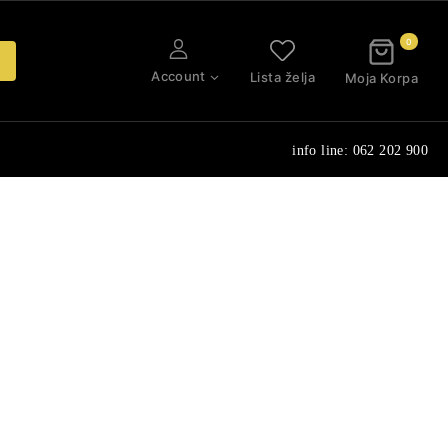
0
Account
Lista želja
Moja Korpa
info line: 062 202 900