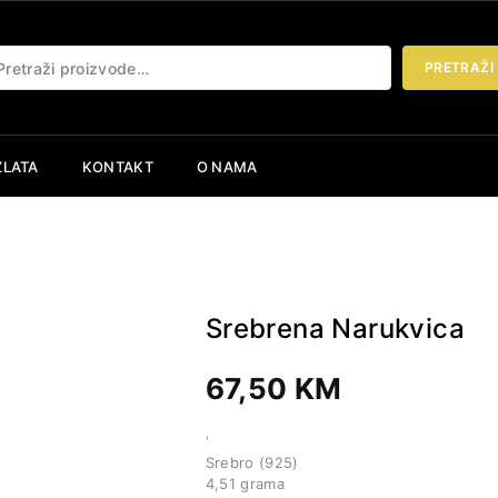
etraži:
PRETRAŽI
ZLATA
KONTAKT
O NAMA
Srebrena Narukvica
67,50
KM
‘
Srebro (925)
4,51 grama