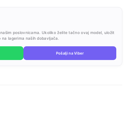
 našim poslovnicama. Ukoliko želite tačno ovaj model, uložit
 na lagerima naših dobavljača.
Pošalji na Viber