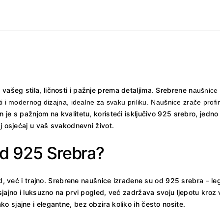
ašeg stila, ličnosti i pažnje prema detaljima. Srebrene n
aušnice 
i modernog dizajna, idealne za svaku priliku. Naušnice zrače profinj
 je s pažnjom na kvalitetu, koristeći isključivo 925 srebro, jedno 
aj osjećaj u vaš svakodnevni život.
Od 925 Srebra?
ed, već i trajno. Srebrene naušnice izrađene su od 925 srebra – le
jajno i luksuzno na prvi pogled, već zadržava svoju ljepotu kroz vr
 sjajne i elegantne, bez obzira koliko ih često nosite.