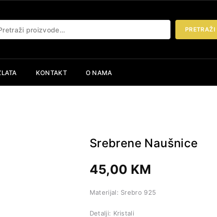
etraži:
PRETRAŽI
ZLATA
KONTAKT
O NAMA
Srebrene Naušnice
45,00
KM
Materijal: Srebro 925
Detalji: Kristali