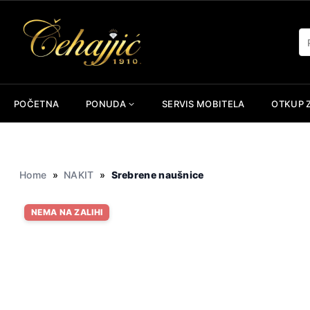
Skip
to
Pr
content
POČETNA
PONUDA
SERVIS MOBITELA
OTKUP 
Home
»
NAKIT
»
Srebrene naušnice
NEMA NA ZALIHI