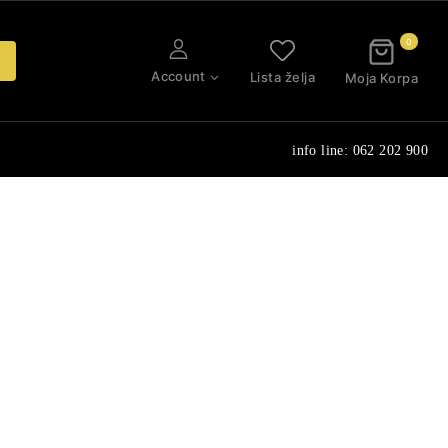
0
Account
Lista želja
Moja Korpa
info line: 062 202 900