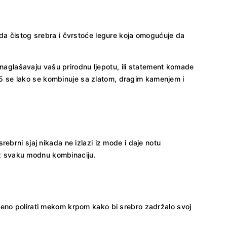
eda čistog srebra i čvrstoće legure koja omogućuje da
e naglašavaju vašu prirodnu ljepotu, ili statement komade
5 se lako se kombinuje sa zlatom, dragim kamenjem i
ebrni sjaj nikada ne izlazi iz mode i daje notu
 uz svaku modnu kombinaciju.
meno polirati mekom krpom kako bi srebro zadržalo svoj