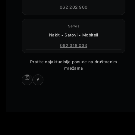
062 202 900
Servis
Nakit • Satovi • Mobiteli
062 318 033
Pratite najaktuelnije ponude na društvenim
mrežama