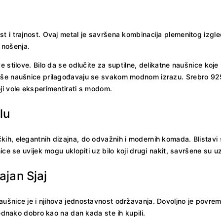
t i trajnost. Ovaj metal je savršena kombinacija plemenitog izgl
 nošenja.
e stilove. Bilo da se odlučite za suptilne, delikatne naušnice koj
naše naušnice prilagođavaju se svakom modnom izrazu. Srebro 92
ji vole eksperimentirati s modom.
lu
h, elegantnih dizajna, do odvažnih i modernih komada. Blistavi sr
nice se uvijek mogu uklopiti uz bilo koji drugi nakit, savršene su
jan Sjaj
aušnice je i njihova jednostavnost održavanja. Dovoljno je povre
jednako dobro kao na dan kada ste ih kupili.