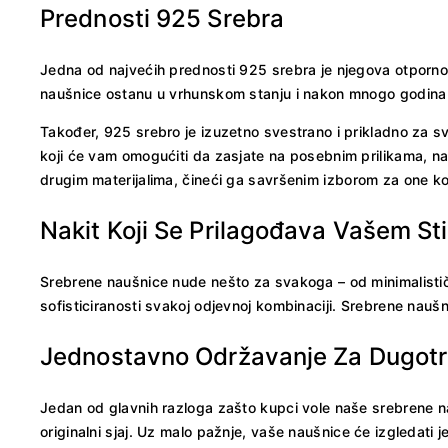
Prednosti 925 Srebra
Jedna od najvećih prednosti 925 srebra je njegova otpornos
naušnice ostanu u vrhunskom stanju i nakon mnogo godina
Također, 925 srebro je izuzetno svestrano i prikladno za sv
koji će vam omogućiti da zasjate na posebnim prilikama, 
drugim materijalima, čineći ga savršenim izborom za one ko
Nakit Koji Se Prilagođava Vašem Sti
Srebrene naušnice nude nešto za svakoga – od minimalistički
sofisticiranosti svakoj odjevnoj kombinaciji. Srebrene nauš
Jednostavno Održavanje Za Dugotra
Jedan od glavnih razloga zašto kupci vole naše srebrene n
originalni sjaj. Uz malo pažnje, vaše naušnice će izgledati 