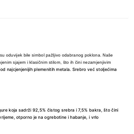
su oduvijek bile simbol pažljivo odabranog poklona. Naše
enim sjajem i klasičnim stilom, što ih čini nezamjenjivim
od najcjenjenijih plemenitih metala. Srebro već stoljećima
gure koja sadrži 92,5% čistog srebra i 7,5% bakra, što čini
ijeme, otporno je na ogrebotine i habanje, i vrlo