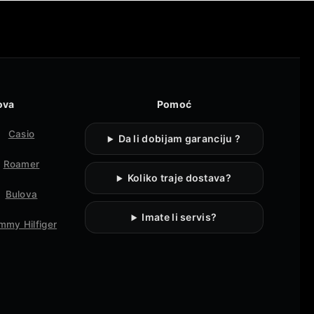
ova
Pomoć
Casio
Da li dobijam garanciju ?
Roamer
Koliko traje dostava?
Bulova
Imate li servis?
mmy Hilfiger