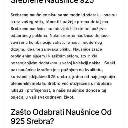
Srebrene Naušnice 925
Srebrene naušnice nisu samo modni dodatak – one su
izraz vašeg stila, ličnosti i pažnje prema detaljima.
Srebrene n
aušnice su oduvijek bile simbol pažljivo
odabranog poklona. Naše srebrne naušnice donose
savršenu kombinaciju sofisticiranosti i modernog
dizajna, idealne za svaku priliku. Naušnice zrače
profinjenim sjajem i klasičnim stilom, što ih čini
Svaki
nezamjenjivim dodatkom u vašoj kolekciji nakita.
par naušnica izrađen je s pažnjom na kvalitetu,
koristeći isključivo 925 srebro, jedno od najcjenjenijih
plemenitih metala. Srebro već stoljećima simbolizira
luksuz i profinjenost, a naše naušnice donose taj
osjećaj u vaš svakodnevni život.
Zašto Odabrati Naušnice Od
925 Srebra?