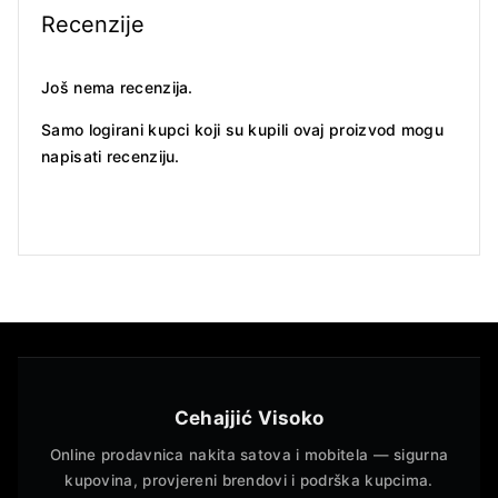
Recenzije
Još nema recenzija.
Samo logirani kupci koji su kupili ovaj proizvod mogu
napisati recenziju.
Cehajjić Visoko
Online prodavnica nakita satova i mobitela — sigurna
kupovina, provjereni brendovi i podrška kupcima.