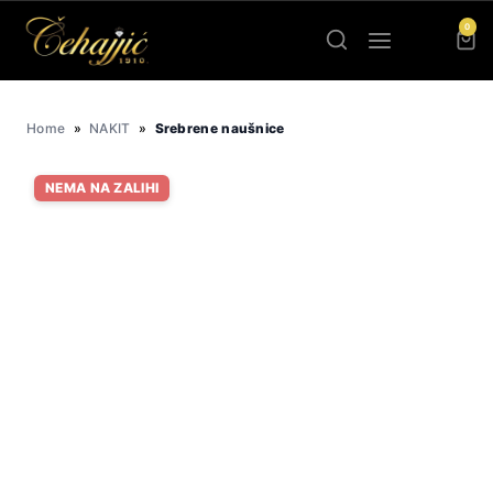
Skip
0
to
content
Home
»
NAKIT
»
Srebrene naušnice
NEMA NA ZALIHI