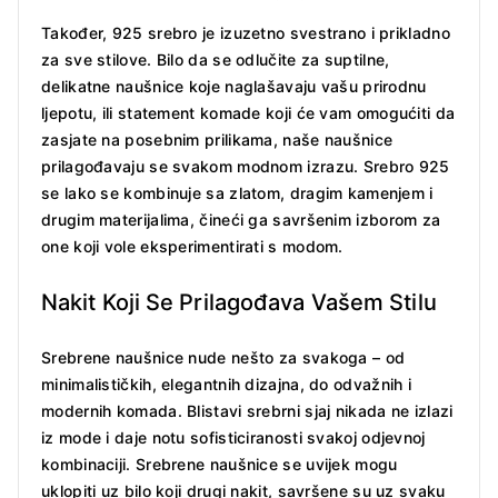
Također, 925 srebro je izuzetno svestrano i prikladno
za sve stilove. Bilo da se odlučite za suptilne,
delikatne naušnice koje naglašavaju vašu prirodnu
ljepotu, ili statement komade koji će vam omogućiti da
zasjate na posebnim prilikama, naše naušnice
prilagođavaju se svakom modnom izrazu. Srebro 925
se lako se kombinuje sa zlatom, dragim kamenjem i
drugim materijalima, čineći ga savršenim izborom za
one koji vole eksperimentirati s modom.
Nakit Koji Se Prilagođava Vašem Stilu
Srebrene naušnice nude nešto za svakoga – od
minimalističkih, elegantnih dizajna, do odvažnih i
modernih komada. Blistavi srebrni sjaj nikada ne izlazi
iz mode i daje notu sofisticiranosti svakoj odjevnoj
kombinaciji. Srebrene naušnice se uvijek mogu
uklopiti uz bilo koji drugi nakit, savršene su uz svaku