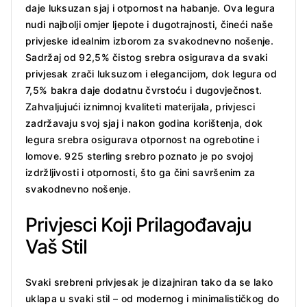
daje luksuzan sjaj i otpornost na habanje. Ova legura
nudi najbolji omjer ljepote i dugotrajnosti, čineći naše
privjeske idealnim izborom za svakodnevno nošenje.
Sadržaj od 92,5% čistog srebra osigurava da svaki
privjesak zrači luksuzom i elegancijom, dok legura od
7,5% bakra daje dodatnu čvrstoću i dugovječnost.
Zahvaljujući iznimnoj kvaliteti materijala, privjesci
zadržavaju svoj sjaj i nakon godina korištenja, dok
legura srebra osigurava otpornost na ogrebotine i
lomove. 925 sterling srebro poznato je po svojoj
izdržljivosti i otpornosti, što ga čini savršenim za
svakodnevno nošenje.
Privjesci Koji Prilagođavaju
Vaš Stil
Svaki srebreni privjesak je dizajniran tako da se lako
uklapa u svaki stil – od modernog i minimalističkog do