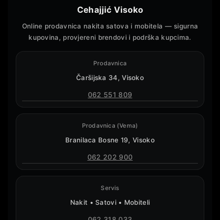
Cehajjić Visoko
Online prodavnica nakita satova i mobitela — sigurna
kupovina, provjereni brendovi i podrška kupcima.
Prodavnica
Čaršijska 34, Visoko
062 551 809
Prodavnica (Vema)
Branilaca Bosne 19, Visoko
062 202 900
Servis
Nakit • Satovi • Mobiteli
062 318 033