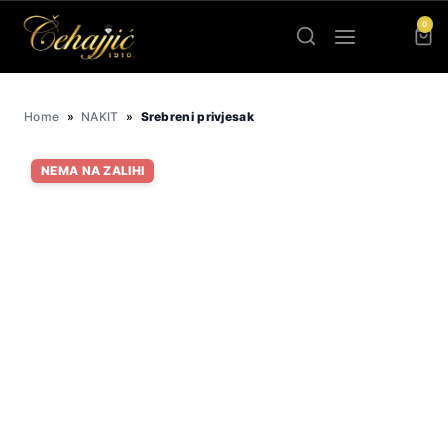
Skip
0
to
content
Home
»
NAKIT
»
Srebreni privjesak
NEMA NA ZALIHI