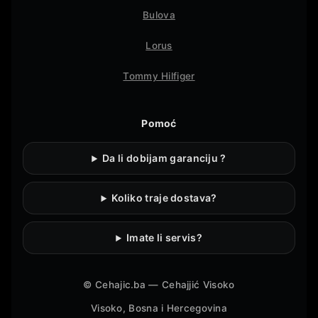
Bulova
Lorus
Tommy Hilfiger
Pomoć
Da li dobijam garanciju ?
Koliko traje dostava?
Imate li servis?
©
Cehajic.ba — Cehajjić Visoko
Visoko, Bosna i Hercegovina