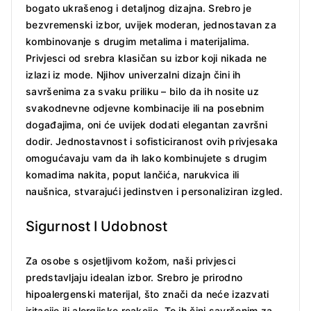
bogato ukrašenog i detaljnog dizajna. Srebro je
bezvremenski izbor, uvijek moderan, jednostavan za
kombinovanje s drugim metalima i materijalima.
Privjesci od srebra klasičan su izbor koji nikada ne
izlazi iz mode. Njihov univerzalni dizajn čini ih
savršenima za svaku priliku – bilo da ih nosite uz
svakodnevne odjevne kombinacije ili na posebnim
događajima, oni će uvijek dodati elegantan završni
dodir. Jednostavnost i sofisticiranost ovih privjesaka
omogućavaju vam da ih lako kombinujete s drugim
komadima nakita, poput lančića, narukvica ili
naušnica, stvarajući jedinstven i personaliziran izgled.
Sigurnost I Udobnost
Za osobe s osjetljivom kožom, naši privjesci
predstavljaju idealan izbor. Srebro je prirodno
hipoalergenski materijal, što znači da neće izazvati
iritacije ili alergijske reakcije. To ih čini savršenim za