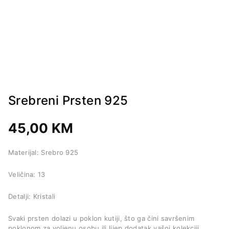
Srebreni Prsten 925
45,00
KM
Materijal: Srebro 925
Veličina: 13
Detalji: Kristali
Svaki prsten dolazi u poklon kutiji, što ga čini savršenim
poklonom za voljenu osobu ili lijep dodatak vašoj kolekciji