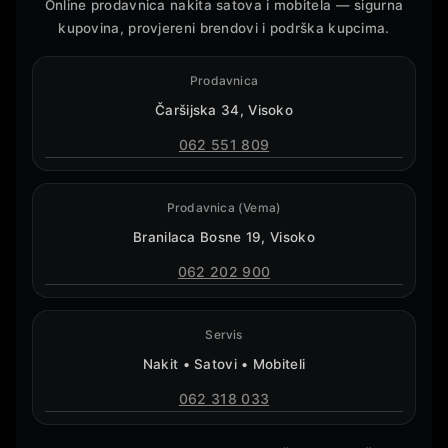
Online prodavnica nakita satova i mobitela — sigurna
kupovina, provjereni brendovi i podrška kupcima.
Prodavnica
Čaršijska 34, Visoko
062 551 809
Prodavnica (Vema)
Branilaca Bosne 19, Visoko
062 202 900
Servis
Nakit • Satovi • Mobiteli
062 318 033