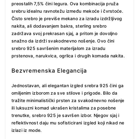
preostalih 7,5% čini legura. Ova kombinacija pruža
srebru idealnu ravnotežu između mekoće i čvrstoće.
Čisto srebro je previše mekano za izradu izdržljivog
nakita, ali dodavanjem bakra, sterling srebro
zadržava svoj prekrasan sjaj, a pritom je dovoljno
snažno da izdrži svakodnevno nošenje. Ovo čini
srebro 925 savršenim materijalom za izradu
prstenova, narukvica, ogrlica i drugih komada nakita.
Bezvremenska Elegancija
Jednostavan, ali elegantan izgled srebra 925 čini ga
omiljenim izborom za sve stilove i prigode. Bilo da
tražite minimalistički prsten za svakodnevno nošenje
ili luksuzni komad ukrašen kristalima za posebne
trenutke, srebro 925 je savršen izbor. Njegov sjaj i
reflektivnost daju mu sofisticirani izgled koji nikad ne
izlazi iz mode.