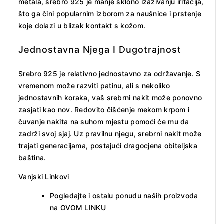
metala, srebro 925 je manje sklono izazivanju iritacija,
što ga čini popularnim izborom za naušnice i prstenje
koje dolazi u blizak kontakt s kožom.
Jednostavna Njega I Dugotrajnost
Srebro 925 je relativno jednostavno za održavanje. S
vremenom može razviti patinu, ali s nekoliko
jednostavnih koraka, vaš srebrni nakit može ponovno
zasjati kao nov. Redovito čišćenje mekom krpom i
čuvanje nakita na suhom mjestu pomoći će mu da
zadrži svoj sjaj. Uz pravilnu njegu, srebrni nakit može
trajati generacijama, postajući dragocjena obiteljska
baština.
Vanjski Linkovi
Pogledajte i ostalu ponudu naših proizvoda
na
OVOM LINKU