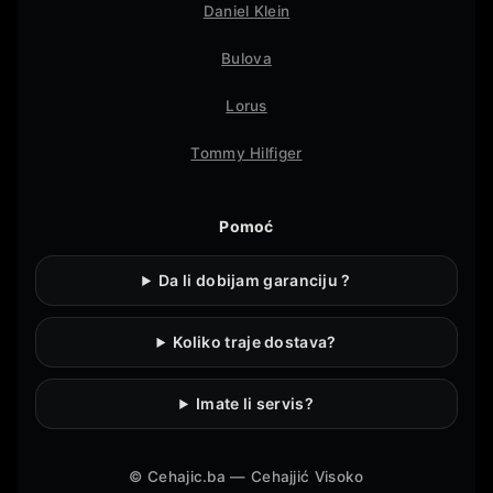
Daniel Klein
Bulova
Lorus
Tommy Hilfiger
Pomoć
Da li dobijam garanciju ?
Koliko traje dostava?
Imate li servis?
©
Cehajic.ba — Cehajjić Visoko