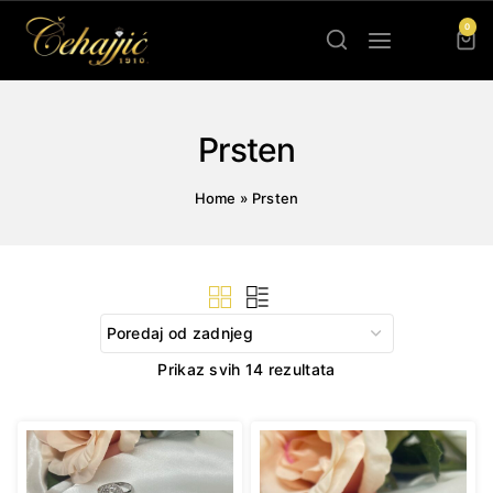
Skip
0
to
content
Prsten
Home
»
Prsten
Sorted
Prikaz svih 14 rezultata
by
latest