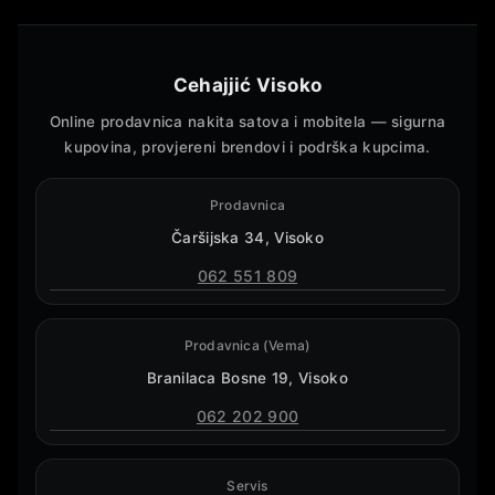
Cehajjić Visoko
Online prodavnica nakita satova i mobitela — sigurna
kupovina, provjereni brendovi i podrška kupcima.
Prodavnica
Čaršijska 34, Visoko
062 551 809
Prodavnica (Vema)
Branilaca Bosne 19, Visoko
062 202 900
Servis