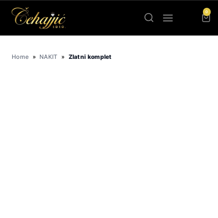
Skip
0
to
content
Home
»
NAKIT
»
Zlatni komplet