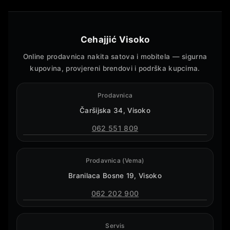
Cehajjić Visoko
Online prodavnica nakita satova i mobitela — sigurna
kupovina, provjereni brendovi i podrška kupcima.
Prodavnica
Čaršijska 34, Visoko
062 551 809
Prodavnica (Vema)
Branilaca Bosne 19, Visoko
062 202 900
Servis