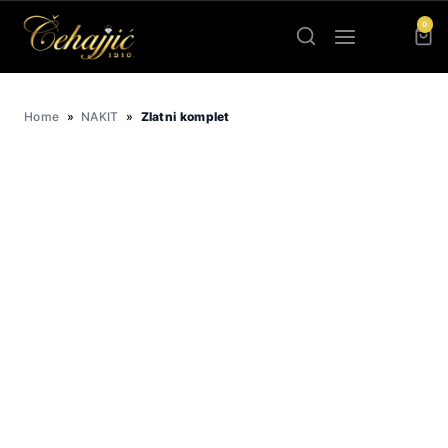
Skip
0
to
content
Home
»
NAKIT
»
Zlatni komplet