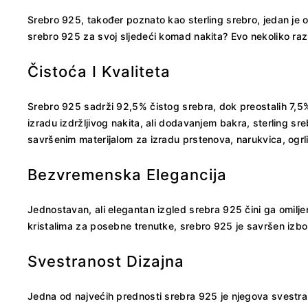
Srebro 925, također poznato kao sterling srebro, jedan je od
srebro 925 za svoj sljedeći komad nakita? Evo nekoliko razl
Čistoća I Kvaliteta
Srebro 925 sadrži 92,5% čistog srebra, dok preostalih 7,5
izradu izdržljivog nakita, ali dodavanjem bakra, sterling s
savršenim materijalom za izradu prstenova, narukvica, ogrl
Bezvremenska Elegancija
Jednostavan, ali elegantan izgled srebra 925 čini ga omilje
kristalima za posebne trenutke, srebro 925 je savršen izbor. 
Svestranost Dizajna
Jedna od najvećih prednosti srebra 925 je njegova svestrano