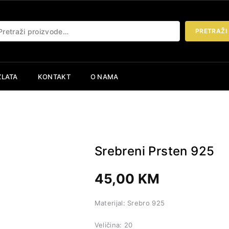
etraži:
PRETRAŽI
ZLATA
KONTAKT
O NAMA
Srebreni Prsten 925
45,00
KM
Materijal: Srebro 925
Veličina: 20