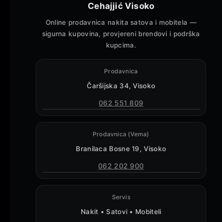
Cehajjić Visoko
Online prodavnica nakita satova i mobitela —
sigurna kupovina, provjereni brendovi i podrška
kupcima.
Prodavnica
Čaršijska 34, Visoko
062 551 809
Prodavnica (Vema)
Branilaca Bosne 19, Visoko
062 202 900
Servis
Nakit • Satovi • Mobiteli