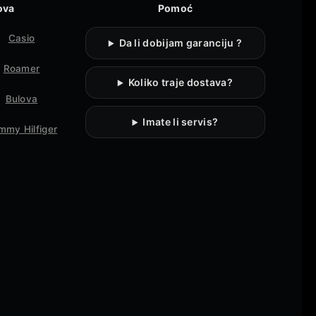
ova
Pomoć
Casio
Da li dobijam garanciju ?
Roamer
Koliko traje dostava?
Bulova
Imate li servis?
mmy Hilfiger