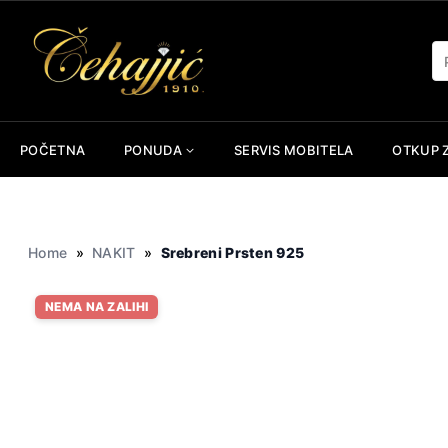
Skip
to
Pr
content
POČETNA
PONUDA
SERVIS MOBITELA
OTKUP 
Home
»
NAKIT
»
Srebreni Prsten 925
NEMA NA ZALIHI