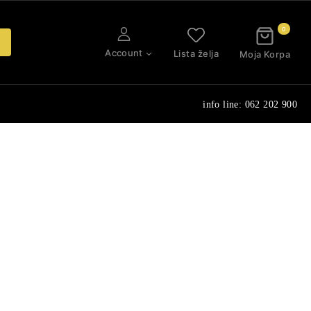
0
Account
Lista želja
Moja Korpa
info line: 062 202 900