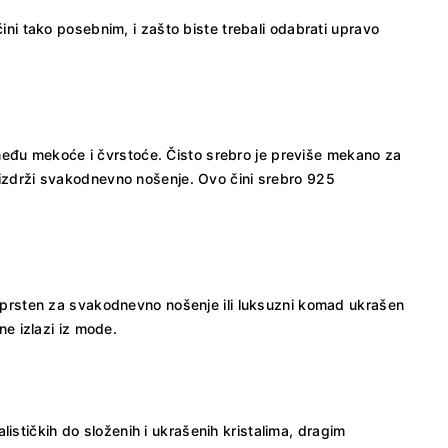
čini tako posebnim, i zašto biste trebali odabrati upravo
među mekoće i čvrstoće. Čisto srebro je previše mekano za
a izdrži svakodnevno nošenje. Ovo čini srebro 925
čki prsten za svakodnevno nošenje ili luksuzni komad ukrašen
ne izlazi iz mode.
ističkih do složenih i ukrašenih kristalima, dragim