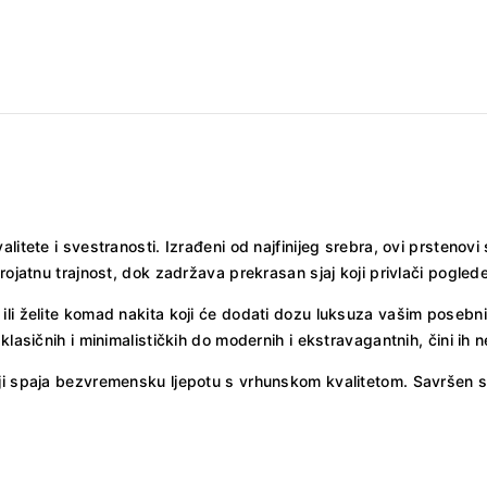
litete i svestranosti. Izrađeni od najfinijeg srebra, ovi prstenovi
erojatnu trajnost, dok zadržava prekrasan sjaj koji privlači pogle
ili želite komad nakita koji će dodati dozu luksuza vašim posebni
klasičnih i minimalističkih do modernih i ekstravagantnih, čini ih
oji spaja bezvremensku ljepotu s vrhunskom kvalitetom. Savršen s