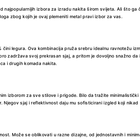
 najpopularnijih izbora za izradu nakita širom svijeta. Ali što ga 
oga zbog kojih je ovaj plemeniti metal pravi izbor za vas.
% čini legura. Ova kombinacija pruža srebru idealnu ravnotežu iz
rebro zadržava svoj prekrasan sjaj, a pritom je dovoljno snažno d
ica i drugih komada nakita.
nim izborom za sve stilove i prigode. Bilo da tražite minimalisti
Njegov sjaj i reflektivnost daju mu sofisticirani izgled koji nikad 
st. Može se oblikovati u razne dizajne, od jednostavnih i minimal