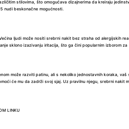
azličitim stilovima, što omogućava dizajnerima da kreiraju jedin
o 925 nudi beskonačne mogućnosti.
Većina ljudi može nositi srebrni nakit bez straha od alergijskih r
nje sklono izazivanju iritacija, što ga čini popularnim izborom za
nom može razviti patinu, ali s nekoliko jednostavnih koraka, vaš
ći će mu da zadrži svoj sjaj. Uz pravilnu njegu, srebrni nakit mo
OM LINKU