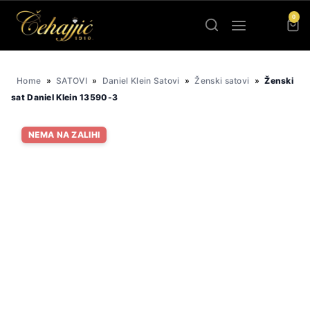
Skip
0
to
content
Home
»
SATOVI
»
Daniel Klein Satovi
»
Ženski satovi
»
Ženski
sat Daniel Klein 13590-3
NEMA NA ZALIHI