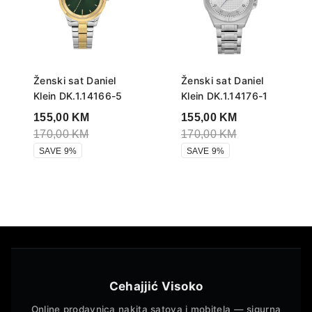
Ženski sat Daniel
Ženski sat Daniel
Klein DK.1.14166-5
Klein DK.1.14176-1
155,00
KM
155,00
KM
170,00
KM
170,00
KM
SAVE 9%
SAVE 9%
Cehajjić Visoko
Online prodavnica nakita satova i mobitela — sigurna