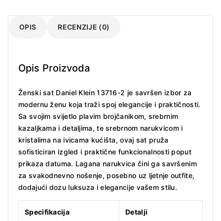
OPIS
RECENZIJE (0)
Opis Proizvoda
Ženski sat Daniel Klein 13716-2 je savršen izbor za
modernu ženu koja traži spoj elegancije i praktičnosti.
Sa svojim svijetlo plavim brojčanikom, srebrnim
kazaljkama i detaljima, te srebrnom narukvicom i
kristalima na ivicama kućišta, ovaj sat pruža
sofisticiran izgled i praktične funkcionalnosti poput
prikaza datuma. Lagana narukvica čini ga savršenim
za svakodnevno nošenje, posebno uz ljetnje outfite,
dodajući dozu luksuza i elegancije vašem stilu.
Specifikacija
Detalji