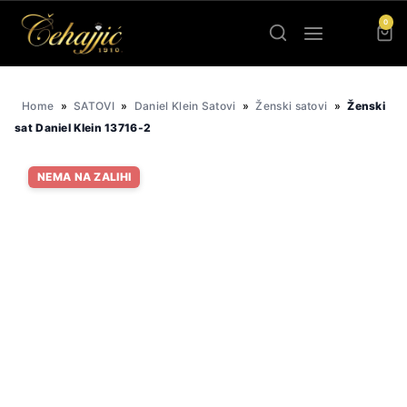
Skip
0
to
content
Home
»
SATOVI
»
Daniel Klein Satovi
»
Ženski satovi
»
Ženski
sat Daniel Klein 13716-2
NEMA NA ZALIHI