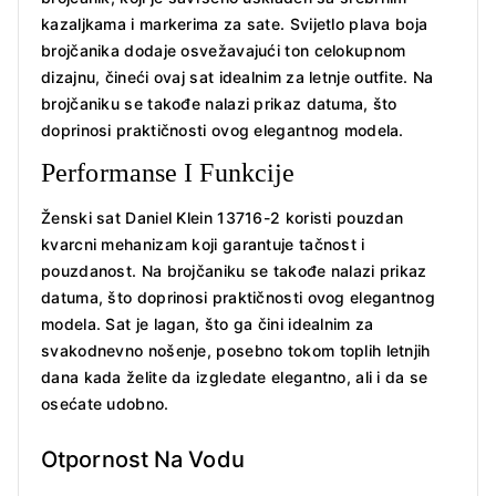
kazaljkama i markerima za sate. Svijetlo plava boja
brojčanika dodaje osvežavajući ton celokupnom
dizajnu, čineći ovaj sat idealnim za letnje outfite. Na
brojčaniku se takođe nalazi prikaz datuma, što
doprinosi praktičnosti ovog elegantnog modela.
Performanse I Funkcije
Ženski sat Daniel Klein 13716-2 koristi pouzdan
kvarcni mehanizam koji garantuje tačnost i
pouzdanost. Na brojčaniku se takođe nalazi prikaz
datuma, što doprinosi praktičnosti ovog elegantnog
modela. Sat je lagan, što ga čini idealnim za
svakodnevno nošenje, posebno tokom toplih letnjih
dana kada želite da izgledate elegantno, ali i da se
osećate udobno.
Otpornost Na Vodu