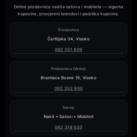
Online prodavnica nakita satova i mobitela — sigurna
kupovina, provjereni brendovi i podrška kupcima.
Prodavnica
Čaršijska 34, Visoko
062 551 809
Prodavnica (Vema)
Branilaca Bosne 19, Visoko
062 202 900
Servis
Nakit • Satovi • Mobiteli
062 318 033