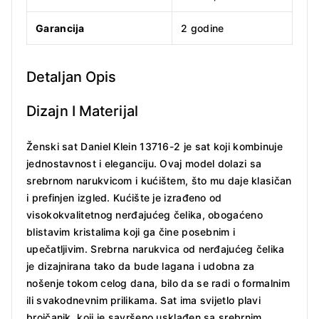
Garancija
2 godine
Detaljan Opis
Dizajn I Materijal
Ženski sat Daniel Klein 13716-2 je sat koji kombinuje
jednostavnost i eleganciju. Ovaj model dolazi sa
srebrnom narukvicom i kućištem, što mu daje klasičan
i prefinjen izgled. Kućište je izrađeno od
visokokvalitetnog nerđajućeg čelika, obogaćeno
blistavim kristalima koji ga čine posebnim i
upečatljivim. Srebrna narukvica od nerđajućeg čelika
je dizajnirana tako da bude lagana i udobna za
nošenje tokom celog dana, bilo da se radi o formalnim
ili svakodnevnim prilikama. Sat ima svijetlo plavi
brojčanik, koji je savršeno usklađen sa srebrnim