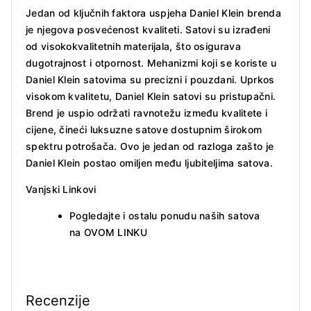
Jedan od ključnih faktora uspjeha Daniel Klein brenda
je njegova posvećenost kvaliteti. Satovi su izrađeni
od visokokvalitetnih materijala, što osigurava
dugotrajnost i otpornost. Mehanizmi koji se koriste u
Daniel Klein satovima su precizni i pouzdani. Uprkos
visokom kvalitetu, Daniel Klein satovi su pristupačni.
Brend je uspio održati ravnotežu između kvalitete i
cijene, čineći luksuzne satove dostupnim širokom
spektru potrošača. Ovo je jedan od razloga zašto je
Daniel Klein postao omiljen među ljubiteljima satova.
Vanjski Linkovi
Pogledajte i ostalu ponudu naših satova
na
OVOM LINKU
Recenzije