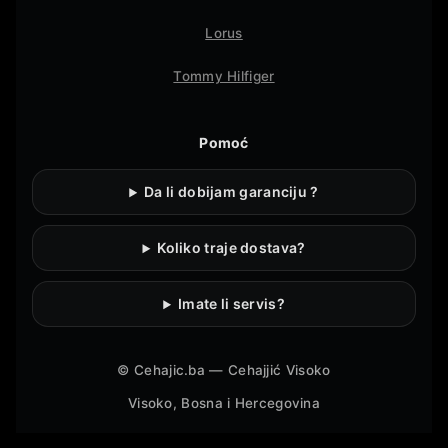
Lorus
Tommy Hilfiger
Pomoć
Da li dobijam garanciju ?
Koliko traje dostava?
Imate li servis?
©
Cehajic.ba — Cehajjić Visoko
Visoko, Bosna i Hercegovina