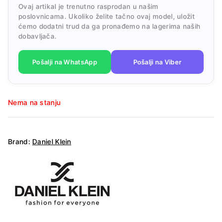
Ovaj artikal je trenutno rasprodan u našim
poslovnicama. Ukoliko želite tačno ovaj model, uložit
ćemo dodatni trud da ga pronađemo na lagerima naših
dobavljača.
Pošalji na WhatsApp
Pošalji na Viber
Nema na stanju
Brand:
Daniel Klein