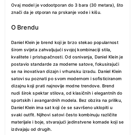
Ovaj model je vodootporan do 3 bara (30 metara), što
znači da je otporan na prskanje vode i kišu.
O Brendu
Daniel Klein je brend koji je brzo stekao popularnost
širom svijeta zahvaljujući svojoj kombinaciji stila,
kvalitete i pristupačnosti. Od osnivanja, Daniel Klein je
postavio standarde za moderne satove, fokusirajući
se na inovativan dizajn i vrhunsku izradu. Daniel Klein
satovi su poznati po svom modernom i sofisticiranom
dizajnu koji prati najnovije modne trendove. Brend
nudi širok spektar stilova, od klasičnih i elegantnih do
sportskih i avangardnih modela. Bez obzira na priliku,
Daniel Klein ima sat koji će se savršeno uklopiti u
svaki outfit. Njihovi satovi često kombinuju različite
materijale i boje, stvarajući jedinstvene komade koji se
izdvajaju od drugih.