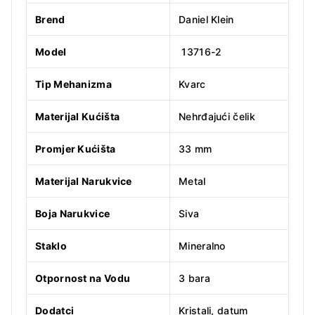
Brend
Daniel Klein
Model
13716-2
Tip Mehanizma
Kvarc
Materijal Kućišta
Nehrđajući čelik
Promjer Kućišta
33 mm
Materijal Narukvice
Metal
Boja Narukvice
Siva
Staklo
Mineralno
Otpornost na Vodu
3 bara
Dodatci
Kristali, datum