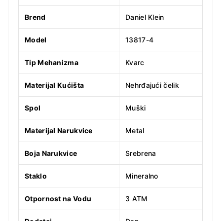
Brend
Daniel Klein
Model
13817-4
Tip Mehanizma
Kvarc
Materijal Kućišta
Nehrđajući čelik
Spol
Muški
Materijal Narukvice
Metal
Boja Narukvice
Srebrena
Staklo
Mineralno
Otpornost na Vodu
3 ATM