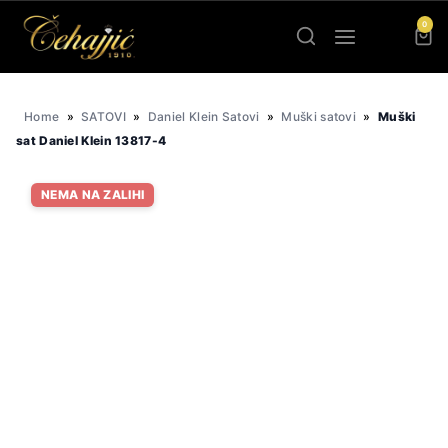
Skip
0
to
content
Home
»
SATOVI
»
Daniel Klein Satovi
»
Muški satovi
»
Muški
sat Daniel Klein 13817-4
NEMA NA ZALIHI