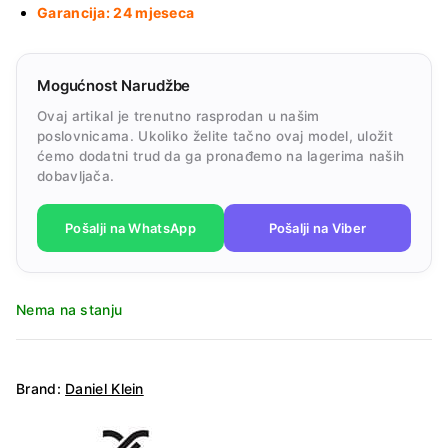
Garancija: 24 mjeseca
Mogućnost Narudžbe
Ovaj artikal je trenutno rasprodan u našim
poslovnicama. Ukoliko želite tačno ovaj model, uložit
ćemo dodatni trud da ga pronađemo na lagerima naših
dobavljača.
Pošalji na WhatsApp
Pošalji na Viber
Nema na stanju
Brand:
Daniel Klein