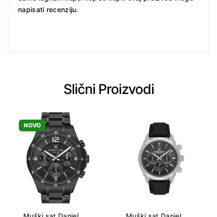
napisati recenziju.
Slični Proizvodi
NOVO
Muški sat Daniel
Muški sat Daniel