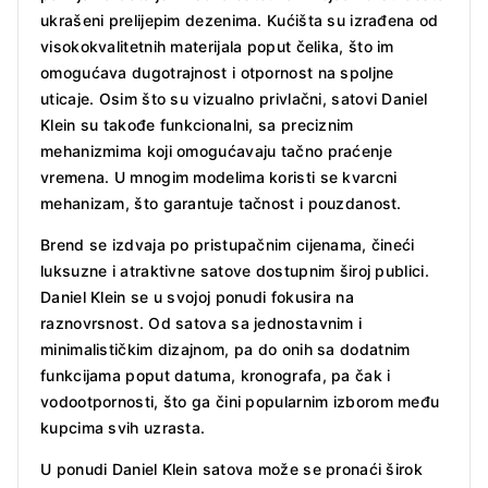
ukrašeni prelijepim dezenima. Kućišta su izrađena od
visokokvalitetnih materijala poput čelika, što im
omogućava dugotrajnost i otpornost na spoljne
uticaje. Osim što su vizualno privlačni, satovi Daniel
Klein su takođe funkcionalni, sa preciznim
mehanizmima koji omogućavaju tačno praćenje
vremena. U mnogim modelima koristi se kvarcni
mehanizam, što garantuje tačnost i pouzdanost.
Brend se izdvaja po pristupačnim cijenama, čineći
luksuzne i atraktivne satove dostupnim široj publici.
Daniel Klein se u svojoj ponudi fokusira na
raznovrsnost. Od satova sa jednostavnim i
minimalističkim dizajnom, pa do onih sa dodatnim
funkcijama poput datuma, kronografa, pa čak i
vodootpornosti, što ga čini popularnim izborom među
kupcima svih uzrasta.
U ponudi Daniel Klein satova može se pronaći širok