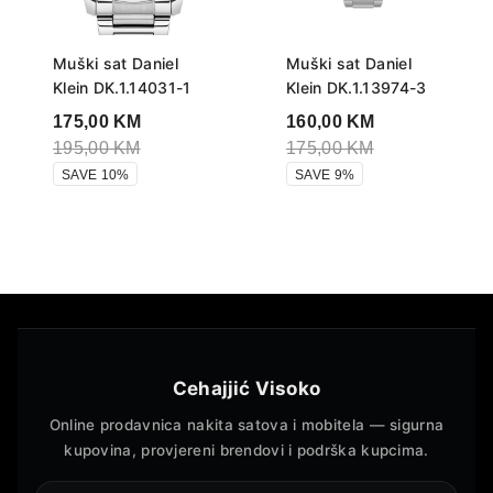
Muški sat Daniel
Muški sat Daniel
Klein DK.1.14031-1
Klein DK.1.13974-3
175,00
KM
160,00
KM
195,00
KM
175,00
KM
SAVE 10%
SAVE 9%
Cehajjić Visoko
Online prodavnica nakita satova i mobitela — sigurna
kupovina, provjereni brendovi i podrška kupcima.