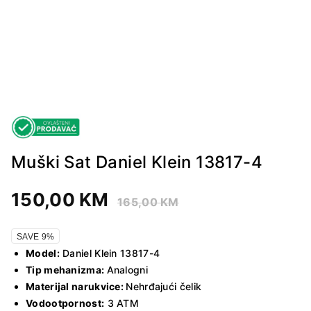
Muški Sat Daniel Klein 13817-4
150,00
KM
165,00
KM
SAVE 9%
Model:
Daniel Klein 13817-4
Tip mehanizma:
Analogni
Materijal narukvice:
Nehrđajući čelik
Vodootpornost:
3 ATM