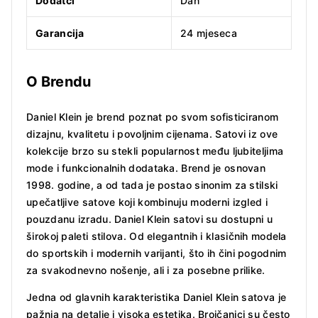
Dodatci
Dan
Garancija
24 mjeseca
O Brendu
Daniel Klein je brend poznat po svom sofisticiranom
dizajnu, kvalitetu i povoljnim cijenama. Satovi iz ove
kolekcije brzo su stekli popularnost među ljubiteljima
mode i funkcionalnih dodataka. Brend je osnovan
1998. godine, a od tada je postao sinonim za stilski
upečatljive satove koji kombinuju moderni izgled i
pouzdanu izradu. Daniel Klein satovi su dostupni u
širokoj paleti stilova. Od elegantnih i klasičnih modela
do sportskih i modernih varijanti, što ih čini pogodnim
za svakodnevno nošenje, ali i za posebne prilike.
Jedna od glavnih karakteristika Daniel Klein satova je
pažnja na detalje i visoka estetika. Brojčanici su često