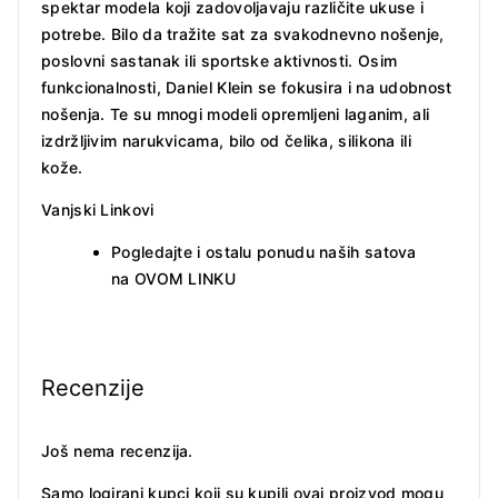
spektar modela koji zadovoljavaju različite ukuse i
potrebe. Bilo da tražite sat za svakodnevno nošenje,
poslovni sastanak ili sportske aktivnosti. Osim
funkcionalnosti, Daniel Klein se fokusira i na udobnost
nošenja. Te su mnogi modeli opremljeni laganim, ali
izdržljivim narukvicama, bilo od čelika, silikona ili
kože.
Vanjski Linkovi
Pogledajte i ostalu ponudu naših satova
na
OVOM LINKU
Recenzije
Još nema recenzija.
Samo logirani kupci koji su kupili ovaj proizvod mogu