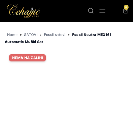
Skip
0
to
content
Home
»
SATOVI
»
Fossil satovi
»
Fossil Neutra ME3161
Automatic Muški Sat
NEMA NA ZALIHI