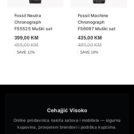
Fossil Neutra
Fossil Machine
Chronograph
Chronograph
FS5525 Muški sat
FS6097 Muški sat
399,00
KM
435,00
KM
455,00
KM
485,00
KM
SAVE 12%
SAVE 10%
Cehajjić Visoko
Online prodavnica nakita satova i mobitela — sigurna
kupovina, provjereni brendovi i podrška kupcima.