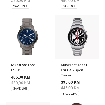
525,00
KM
490,00
KM
SAVE 13%
SAVE 9%
Muški sat Fossil
Muški sat Fossil
FS6133
FS6045 Sport
Tourer
405,00
KM
395,00
KM
450,00
KM
445,00
KM
SAVE 10%
SAVE 11%