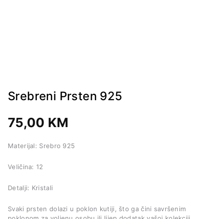
Srebreni Prsten 925
75,00
KM
Materijal: Srebro 925
Veličina: 12
Detalji: Kristali
Svaki prsten dolazi u poklon kutiji, što ga čini savršenim
poklonom za voljenu osobu ili lijep dodatak vašoj kolekciji