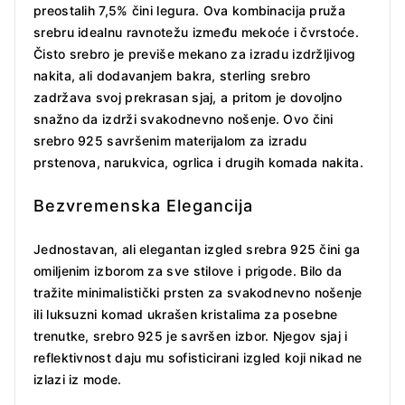
preostalih 7,5% čini legura. Ova kombinacija pruža
srebru idealnu ravnotežu između mekoće i čvrstoće.
Čisto srebro je previše mekano za izradu izdržljivog
nakita, ali dodavanjem bakra, sterling srebro
zadržava svoj prekrasan sjaj, a pritom je dovoljno
snažno da izdrži svakodnevno nošenje. Ovo čini
srebro 925 savršenim materijalom za izradu
prstenova, narukvica, ogrlica i drugih komada nakita.
Bezvremenska Elegancija
Jednostavan, ali elegantan izgled srebra 925 čini ga
omiljenim izborom za sve stilove i prigode. Bilo da
tražite minimalistički prsten za svakodnevno nošenje
ili luksuzni komad ukrašen kristalima za posebne
trenutke, srebro 925 je savršen izbor. Njegov sjaj i
reflektivnost daju mu sofisticirani izgled koji nikad ne
izlazi iz mode.