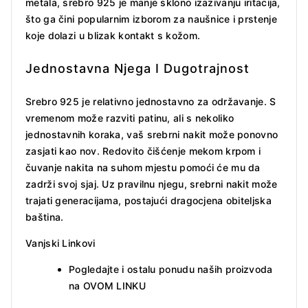
metala, srebro 925 je manje sklono izazivanju iritacija,
što ga čini popularnim izborom za naušnice i prstenje
koje dolazi u blizak kontakt s kožom.
Jednostavna Njega I Dugotrajnost
Srebro 925 je relativno jednostavno za održavanje. S
vremenom može razviti patinu, ali s nekoliko
jednostavnih koraka, vaš srebrni nakit može ponovno
zasjati kao nov. Redovito čišćenje mekom krpom i
čuvanje nakita na suhom mjestu pomoći će mu da
zadrži svoj sjaj. Uz pravilnu njegu, srebrni nakit može
trajati generacijama, postajući dragocjena obiteljska
baština.
Vanjski Linkovi
Pogledajte i ostalu ponudu naših proizvoda
na
OVOM LINKU