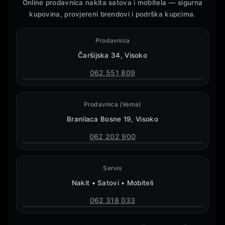
Online prodavnica nakita satova i mobitela — sigurna
kupovina, provjereni brendovi i podrška kupcima.
Prodavnica
Čaršijska 34, Visoko
062 551 809
Prodavnica (Vema)
Branilaca Bosne 19, Visoko
062 202 900
Servis
Nakit • Satovi • Mobiteli
062 318 033