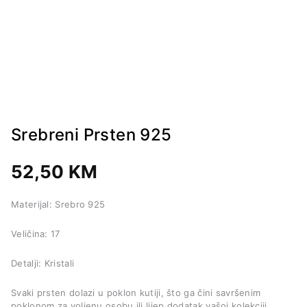
Srebreni Prsten 925
52,50
KM
Materijal: Srebro 925
Veličina: 17
Detalji: Kristali
Svaki prsten dolazi u poklon kutiji, što ga čini savršenim
poklonom za voljenu osobu ili lijep dodatak vašoj kolekciji