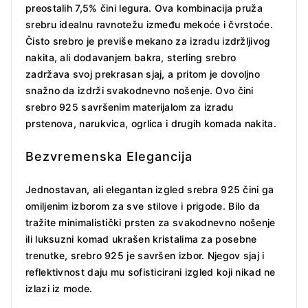
preostalih 7,5% čini legura. Ova kombinacija pruža
srebru idealnu ravnotežu između mekoće i čvrstoće.
Čisto srebro je previše mekano za izradu izdržljivog
nakita, ali dodavanjem bakra, sterling srebro
zadržava svoj prekrasan sjaj, a pritom je dovoljno
snažno da izdrži svakodnevno nošenje. Ovo čini
srebro 925 savršenim materijalom za izradu
prstenova, narukvica, ogrlica i drugih komada nakita.
Bezvremenska Elegancija
Jednostavan, ali elegantan izgled srebra 925 čini ga
omiljenim izborom za sve stilove i prigode. Bilo da
tražite minimalistički prsten za svakodnevno nošenje
ili luksuzni komad ukrašen kristalima za posebne
trenutke, srebro 925 je savršen izbor. Njegov sjaj i
reflektivnost daju mu sofisticirani izgled koji nikad ne
izlazi iz mode.