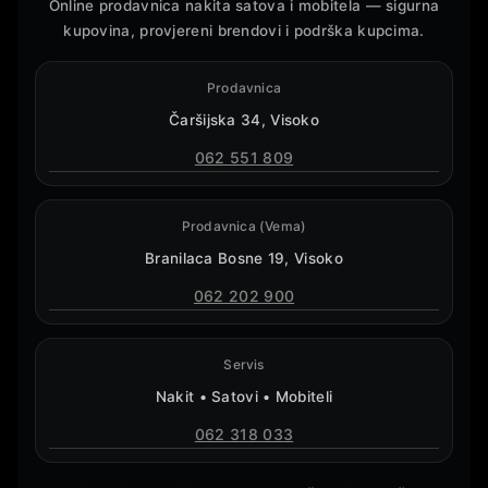
Online prodavnica nakita satova i mobitela — sigurna
kupovina, provjereni brendovi i podrška kupcima.
Prodavnica
Čaršijska 34, Visoko
062 551 809
Prodavnica (Vema)
Branilaca Bosne 19, Visoko
062 202 900
Servis
Nakit • Satovi • Mobiteli
062 318 033