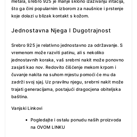
metala, srebro 925 je manje sklono izazivanju iritacija,
što ga čini popularnim izborom za naušnice i prstenje
koje dolazi u blizak kontakt s kožom.
Jednostavna Njega I Dugotrajnost
Srebro 925 je relativno jednostavno za održavanje. S
vremenom može razviti patinu, ali s nekoliko
jednostavnih koraka, vaš srebrni nakit može ponovno
zasjati kao nov. Redovito čišćenje mekom krpom i
čuvanje nakita na suhom mjestu pomoći će mu da
zadrži svoj sjaj. Uz pravilnu njegu, srebrni nakit može
trajati generacijama, postajući dragocjena obiteljska
baština.
Vanjski Linkovi
Pogledajte i ostalu ponudu naših proizvoda
na
OVOM LINKU