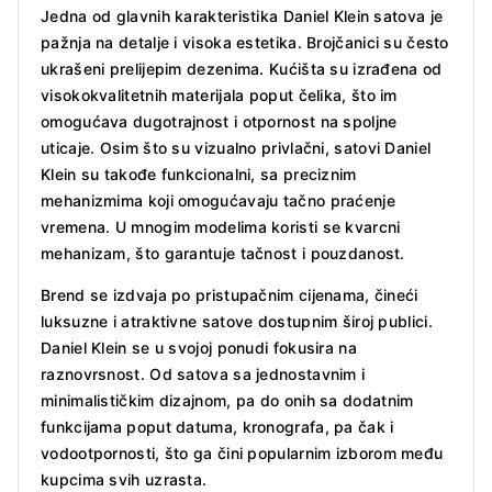
Jedna od glavnih karakteristika Daniel Klein satova je
pažnja na detalje i visoka estetika. Brojčanici su često
ukrašeni prelijepim dezenima. Kućišta su izrađena od
visokokvalitetnih materijala poput čelika, što im
omogućava dugotrajnost i otpornost na spoljne
uticaje. Osim što su vizualno privlačni, satovi Daniel
Klein su takođe funkcionalni, sa preciznim
mehanizmima koji omogućavaju tačno praćenje
vremena. U mnogim modelima koristi se kvarcni
mehanizam, što garantuje tačnost i pouzdanost.
Brend se izdvaja po pristupačnim cijenama, čineći
luksuzne i atraktivne satove dostupnim široj publici.
Daniel Klein se u svojoj ponudi fokusira na
raznovrsnost. Od satova sa jednostavnim i
minimalističkim dizajnom, pa do onih sa dodatnim
funkcijama poput datuma, kronografa, pa čak i
vodootpornosti, što ga čini popularnim izborom među
kupcima svih uzrasta.