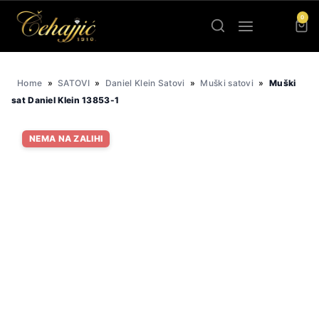
Skip
0
to
content
Home
»
SATOVI
»
Daniel Klein Satovi
»
Muški satovi
»
Muški
sat Daniel Klein 13853-1
NEMA NA ZALIHI