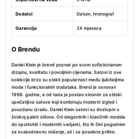
Dodatci
Datum, hronograf
Garancija
24 mjeseca
O Brendu
Daniel Klein je brend poznat po svom sofisticiranom
dizajnu, kvalitetu i povoljnim cijenama. Satovi iz ove
kolekcije brzo su stekli popularnost među ljubiteljima
mode i funkcionalnih dodataka. Brend je osnovan
1998. godine, a od tada je postao sinonim za stilski
upečatljive satove koji kombinuju moderni izgled i
pouzdanu izradu. Daniel Klein satovi su dostupni u
širokoj paleti stilova. Od elegantnih i klasičnih modela
do sportskih i modernih varijanti, što ih čini pogodnim
za svakodnevno nošenje, ali i za posebne prilike.