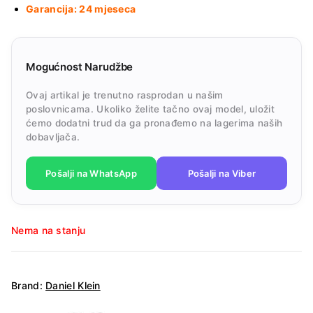
Garancija: 24 mjeseca
Mogućnost Narudžbe
Ovaj artikal je trenutno rasprodan u našim
poslovnicama. Ukoliko želite tačno ovaj model, uložit
ćemo dodatni trud da ga pronađemo na lagerima naših
dobavljača.
Pošalji na WhatsApp
Pošalji na Viber
Nema na stanju
Brand:
Daniel Klein