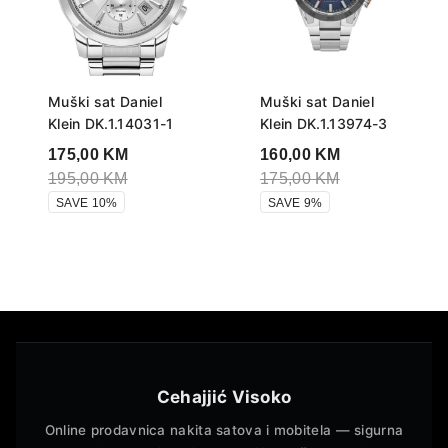
Muški sat Daniel
Muški sat Daniel
Klein DK.1.14031-1
Klein DK.1.13974-3
175,00
KM
160,00
KM
195,00
KM
175,00
KM
SAVE 10%
SAVE 9%
Cehajjić Visoko
Online prodavnica nakita satova i mobitela — sigurna