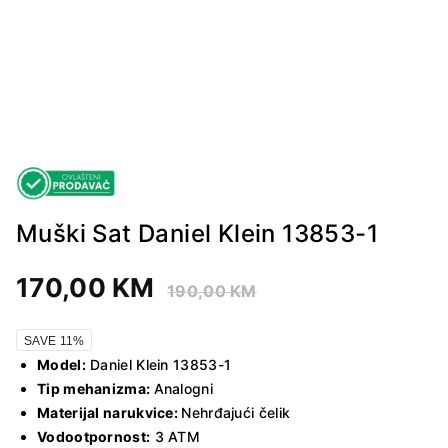
Muški Sat Daniel Klein 13853-1
170,00
KM
190,00
KM
SAVE 11%
Model:
Daniel Klein 13853-1
Tip mehanizma:
Analogni
Materijal narukvice:
Nehrđajući čelik
Vodootpornost:
3 ATM