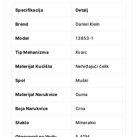
Specifikacija
Detalj
Brend
Daniel Klein
Model
13853-1
Tip Mehanizma
Kvarc
Materijal Kućišta
Nehrđajući čelik
Spol
Muški
Materijal Narukvice
Guma
Boja Narukvice
Crna
Staklo
Mineralno
Otpornost na Vodu
5 ATM