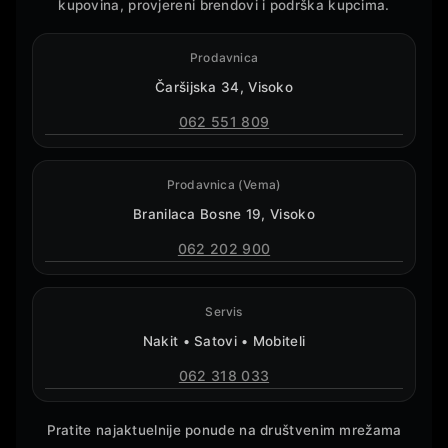
kupovina, provjereni brendovi i podrška kupcima.
Prodavnica
Čaršijska 34, Visoko
062 551 809
Prodavnica (Vema)
Branilaca Bosne 19, Visoko
062 202 900
Servis
Nakit • Satovi • Mobiteli
062 318 033
Pratite najaktuelnije ponude na društvenim mrežama