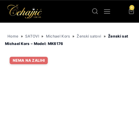
Skip
0
to
content
Home
»
SATOVI
»
Michael Kors
»
Ženski satovi
»
Ženski sat
Michael Kors – Model: MK6176
NEMA NA ZALIHI