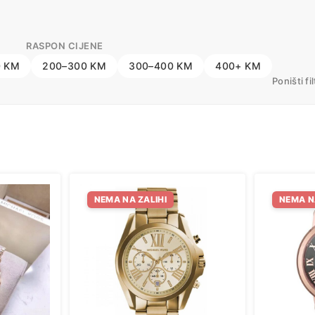
RASPON CIJENE
0 KM
200–300 KM
300–400 KM
400+ KM
Poništi fi
NEMA NA ZALIHI
NEMA N