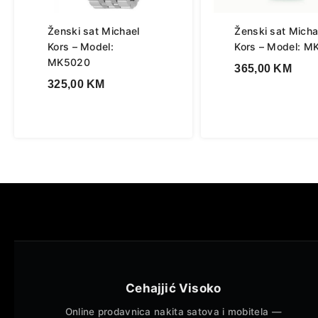
Ženski sat Michael
Ženski sat Micha
Kors – Model:
Kors – Model: M
MK5020
365,00
KM
325,00
KM
Cehajjić Visoko
Online prodavnica nakita satova i mobitela —