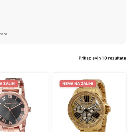
ltere
So
Prikaz svih 10 rezultata
by
lat
A ZALIHI
NEMA NA ZALIHI