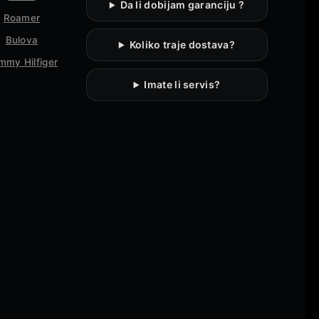
Da li dobijam garanciju ?
Roamer
Bulova
Koliko traje dostava?
mmy Hilfiger
Imate li servis?