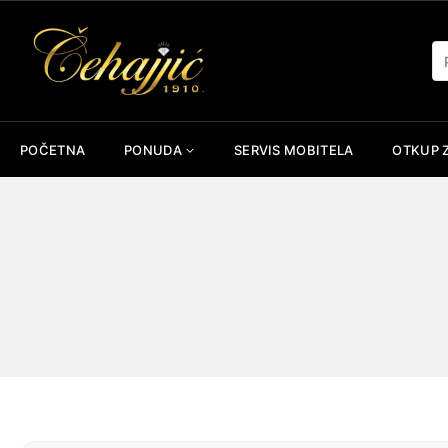
Skip
to
Pr
content
POČETNA
PONUDA
SERVIS MOBITELA
OTKUP 