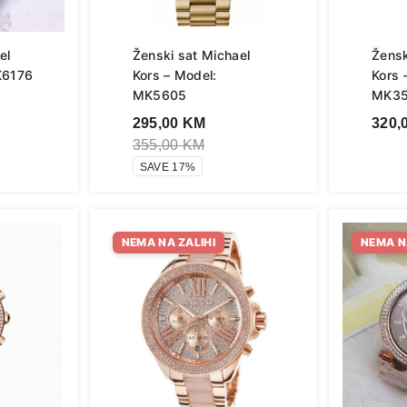
el
Ženski sat Michael
Žensk
K6176
Kors – Model:
Kors 
MK5605
MK3
295,00
KM
320,
355,00
KM
SAVE 17%
NEMA NA ZALIHI
NEMA N