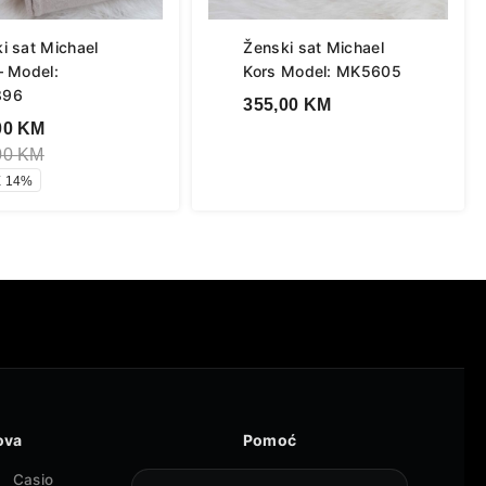
i sat Michael
Ženski sat Michael
– Model:
Kors Model: MK5605
896
355,00
KM
00
KM
00
KM
 14%
ova
Pomoć
Casio