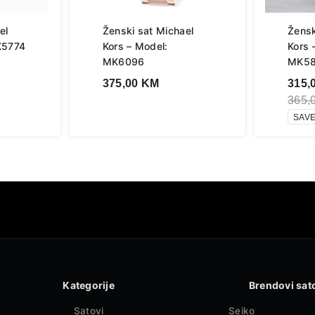
el
Ženski sat Michael
Žensk
K5774
Kors – Model:
Kors 
MK6096
MK5
375,00
KM
315,
365,
SAVE
Kategorije
Brendovi sat
Satovi
Seiko