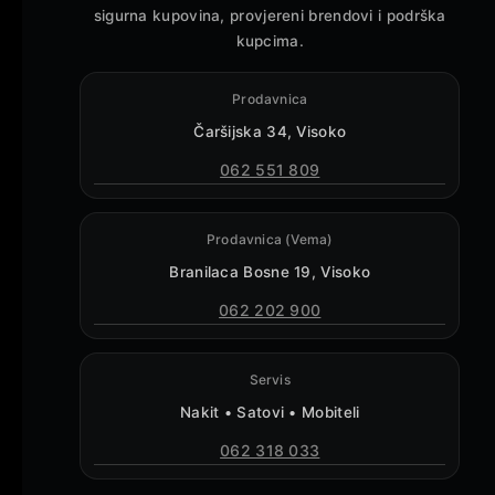
sigurna kupovina, provjereni brendovi i podrška
kupcima.
Prodavnica
Čaršijska 34, Visoko
062 551 809
Prodavnica (Vema)
Branilaca Bosne 19, Visoko
062 202 900
Servis
Nakit • Satovi • Mobiteli
062 318 033