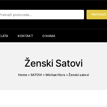
etraži:
PRETRAŽI
ZLATA
KONTAKT
O NAMA
Ženski Satovi
Home
»
SATOVI
»
Michael Kors
»
Ženski satovi