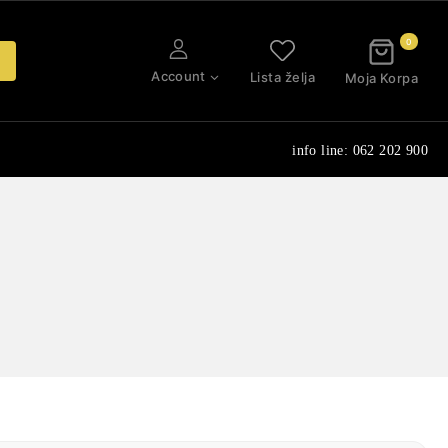
0
Account
Lista želja
Moja Korpa
info line: 062 202 900