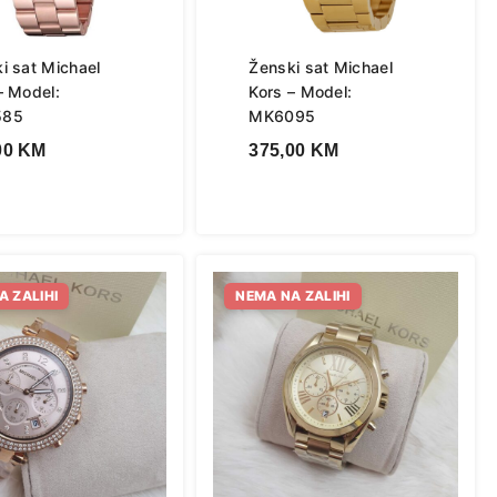
i sat Michael
Ženski sat Michael
– Model:
Kors – Model:
585
MK6095
00
KM
375,00
KM
A ZALIHI
NEMA NA ZALIHI