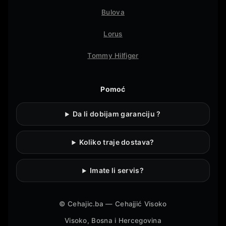
Bulova
Lorus
Tommy Hilfiger
Pomoć
Da li dobijam garanciju ?
Koliko traje dostava?
Imate li servis?
©
Cehajic.ba — Cehajjić Visoko
Visoko, Bosna i Hercegovina