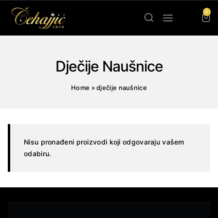
Skip
0
to
content
Dječije Naušnice
Home
»
dječije naušnice
Nisu pronađeni proizvodi koji odgovaraju vašem
odabiru.