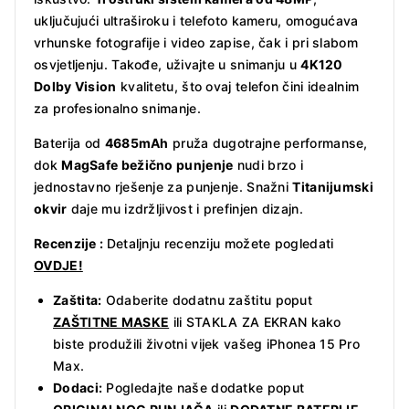
uključujući ultraširoku i telefoto kameru, omogućava
vrhunske fotografije i video zapise, čak i pri slabom
osvjetljenju. Takođe, uživajte u snimanju u
4K120
Dolby Vision
kvalitetu, što ovaj telefon čini idealnim
za profesionalno snimanje.
Baterija od
4685mAh
pruža dugotrajne performanse,
dok
MagSafe bežično punjenje
nudi brzo i
jednostavno rješenje za punjenje. Snažni
Titanijumski
okvir
daje mu izdržljivost i prefinjen dizajn.
Recenzije :
Detaljnju recenziju možete pogledati
OVDJE!
Zaštita:
Odaberite dodatnu zaštitu poput
ZAŠTITNE MASKE
ili STAKLA ZA EKRAN kako
biste produžili životni vijek vašeg iPhonea 15 Pro
Max.
Dodaci:
Pogledajte naše dodatke poput