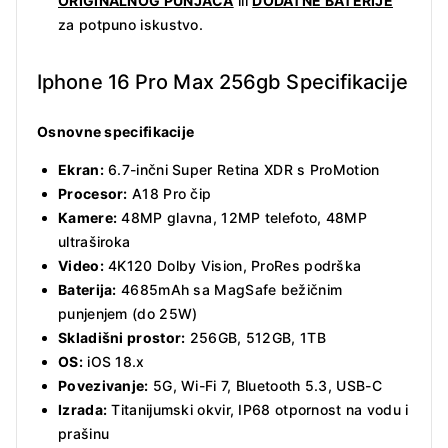
ORIGINALNOG PUNJAČA
ili
DODATNE BATERIJE
za potpuno iskustvo.
Iphone 16 Pro Max 256gb Specifikacije
Osnovne specifikacije
Ekran:
6.7-inčni Super Retina XDR s ProMotion
Procesor:
A18 Pro čip
Kamere:
48MP glavna, 12MP telefoto, 48MP
ultraširoka
Video:
4K120 Dolby Vision, ProRes podrška
Baterija:
4685mAh sa MagSafe bežičnim
punjenjem (do 25W)
Skladišni prostor:
256GB, 512GB, 1TB
OS:
iOS 18.x
Povezivanje:
5G, Wi-Fi 7, Bluetooth 5.3, USB-C
Izrada:
Titanijumski okvir, IP68 otpornost na vodu i
prašinu