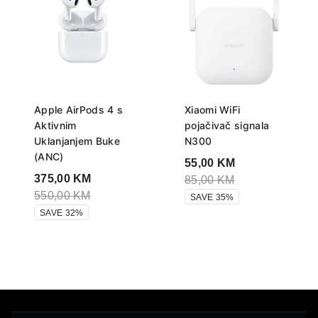
Apple AirPods 4 s
Xiaomi WiFi
Aktivnim
pojačivač signala
Uklanjanjem Buke
N300
(ANC)
55,00
KM
375,00
KM
85,00
KM
550,00
KM
SAVE 35%
SAVE 32%