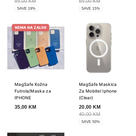
85,00
KM
65,00
KM
SAVE 19%
SAVE 15%
NEMA NA ZALIHI
MagSafe Kožna
MagSafe Maskica
Futrola/Maska za
Za Mobitel Iphone
IPHONE
(Clear)
35,00
KM
20,00
KM
40,00
KM
SAVE 50%