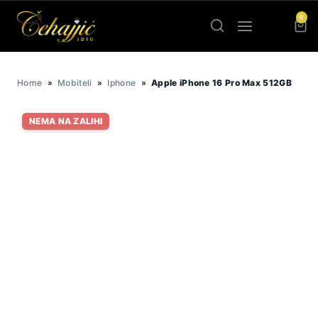
Skip
0
to
content
Home
»
Mobiteli
»
Iphone
»
Apple iPhone 16 Pro Max 512GB
NEMA NA ZALIHI