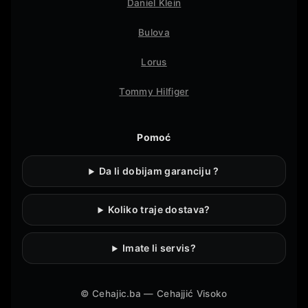
Daniel Klein
Bulova
Lorus
Tommy Hilfiger
Pomoć
Da li dobijam garanciju ?
Koliko traje dostava?
Imate li servis?
©
Cehajic.ba — Cehajjić Visoko