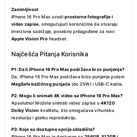
Zanimljivost
iPhone 16 Pro Max uvodi
prostorne fotografije i
video zapise
, omogućujući korisnicima da stvaraju
imerzivne sadržaje, posebno prilagođene za novi
Apple Vision Pro
headset.
Najčešća Pitanja Korisnika
P1: Da li iPhone 16 Pro Max podržava brzo punjenje?
Da, iPhone 16 Pro Max podržava brzo punjenje putem
MagSafe bežičnog punjača
(do 25W) i USB-C kabla.
P2: Mogu li snimati 4K video sa iPhone 16 Pro Max?
Apsolutno! Možete snimati video zapise u
4K120
Dolby Vision
kvalitetu, što omogućava vrhunsku
rezoluciju i glatku reprodukciju.
P3: Koje su dostupne opcije skladišta?
iPhone 16 Pro Max je dostupan sa
256GB, 512GB i