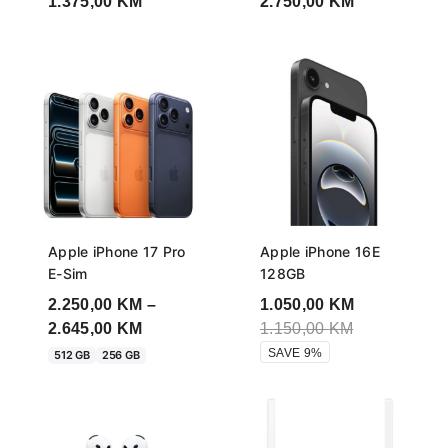
1.375,00
KM
2.750,00
KM
Apple iPhone 17 Pro
Apple iPhone 16E
E-Sim
128GB
2.250,00
KM
–
1.050,00
KM
Price
2.645,00
KM
1.150,00
KM
range:
SAVE 9%
512 GB
256 GB
2.250,00 KM
through
2.645,00 KM