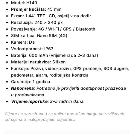
Model: H140
Promjer kućišta:
45 mm
Ekran: 1.44” TFT LCD, osjetljiv na dodir
Rezolucija: 240 × 240 px
Povezivanje: 4G / Wi-Fi / GPS / Bluetooth
SIM kartica: Nano SIM (4G)
Kamera: Da
Vodootpornost: IP67
Baterija: 600 mAh (vrijeme rada 2–3 dana)
Materijal narukvice: Silikon
Funkcije: Pozivi, video-pozivi, GPS praćenje, SOS dugme,
pedometar, alarm, roditeljska kontrola
Garancija: 1 godina
Napomena:
Potrebno je provjeriti dostupnost proizvoda
u prodavnicama.
Vrijeme isporuke:
3–5 radnih dana.
Cijene na webshopu i za online narudžbe mogu se razlikovati
od cijena u maloprodajnim objektima.