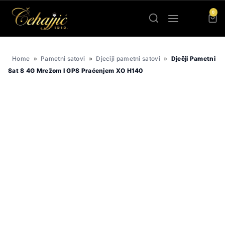
Skip
0
to
content
Home
»
Pametni satovi
»
Djeciji pametni satovi
»
Dječji Pametni
Sat S 4G Mrežom I GPS Praćenjem XO H140