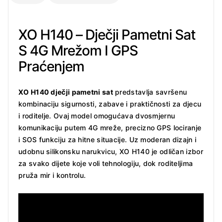
GPS
Praćenjem
XO
XO H140 – Dječji Pametni Sat
H140
S 4G Mrežom I GPS
količina
Praćenjem
XO H140 dječji pametni sat
predstavlja savršenu
kombinaciju sigurnosti, zabave i praktičnosti za djecu
i roditelje. Ovaj model omogućava dvosmjernu
komunikaciju putem 4G mreže, precizno GPS lociranje
i SOS funkciju za hitne situacije. Uz moderan dizajn i
udobnu silikonsku narukvicu, XO H140 je odličan izbor
za svako dijete koje voli tehnologiju, dok roditeljima
pruža mir i kontrolu.