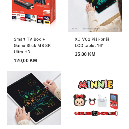
Smart TV Box +
XO V02 Piši-briši
Game Stick M8 8K
LCD tablet 16″
Ultra HD
35,00
KM
120,00
KM