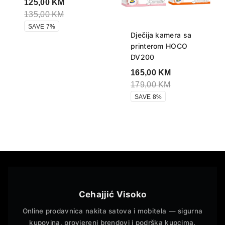
125,00
KM
135,00
KM
SAVE 7%
Dječija kamera sa
printerom HOCO
DV200
165,00
KM
179,00
KM
SAVE 8%
Cehajjić Visoko
Online prodavnica nakita satova i mobitela — sigurna
kupovina, provjereni brendovi i podrška kupcima.