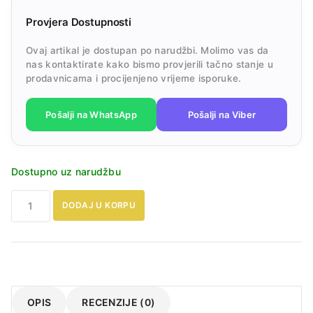
Provjera Dostupnosti
Ovaj artikal je dostupan po narudžbi. Molimo vas da
nas kontaktirate kako bismo provjerili tačno stanje u
prodavnicama i procijenjeno vrijeme isporuke.
Pošalji na WhatsApp
Pošalji na Viber
Dostupno uz narudžbu
Dječji
DODAJ U KORPU
Pametni
Sat
S
4G
Mrežom
I
OPIS
RECENZIJE (0)