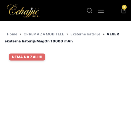
Skip
0
to
content
Home
»
OPREMA ZA MOBITELE
»
Eksterne baterije
»
VEGER
eksterna baterija MagOn 10000 mAh
NEMA NA ZALIHI