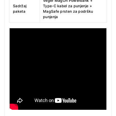
Veger MagOn Powerbank +
Sadržaj
Type-C kabel za punjenje +
paketa
MagSafe prsten za podršku
punjenja