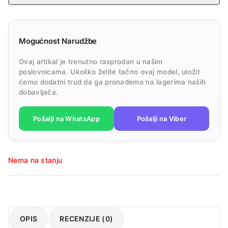
Mogućnost Narudžbe
Ovaj artikal je trenutno rasprodan u našim
poslovnicama. Ukoliko želite tačno ovaj model, uložit
ćemo dodatni trud da ga pronađemo na lagerima naših
dobavljača.
Pošalji na WhatsApp
Pošalji na Viber
Nema na stanju
OPIS
RECENZIJE (0)