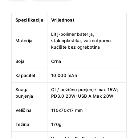
Specifikacija
Vrijednost
Litij-polimer baterija,
Materijal
stakloplastika, vatrootporno
kućište bez ogrebotina
Boja
Crna
Kapacitet
10.000 mAh
Snaga
QI / bežično punjenje max 15W;
punjenja
PD3.0 20W; USB A Max 20W
Veličina
110x70x17 mm
Težina
170g