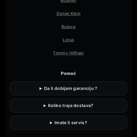
Roamer
Daniel Klein
Bulova
Lorus
Tommy Hilfiger
Pomoć
Da li dobijam garanciju ?
Koliko traje dostava?
Imate li servis?