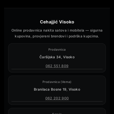
Cehajjić Visoko
Online prodavnica nakita satova i mobitela — sigurna
kupovina, provjereni brendovi i podrška kupcima.
Prodavnica
Čaršijska 34, Visoko
062 551 809
Prodavnica (Vema)
Branilaca Bosne 19, Visoko
062 202 900