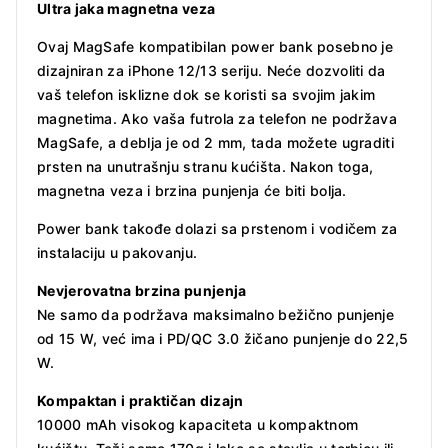
Ultra jaka magnetna veza
Ovaj MagSafe kompatibilan power bank posebno je
dizajniran za iPhone 12/13 seriju. Neće dozvoliti da
vaš telefon isklizne dok se koristi sa svojim jakim
magnetima. Ako vaša futrola za telefon ne podržava
MagSafe, a deblja je od 2 mm, tada možete ugraditi
prsten na unutrašnju stranu kućišta. Nakon toga,
magnetna veza i brzina punjenja će biti bolja.
Power bank takođe dolazi sa prstenom i vodičem za
instalaciju u pakovanju.
Nevjerovatna brzina punjenja
Ne samo da podržava maksimalno bežično punjenje
od 15 W, već ima i PD/QC 3.0 žičano punjenje do 22,5
W.
Kompaktan i praktičan dizajn
10000 mAh visokog kapaciteta u kompaktnom