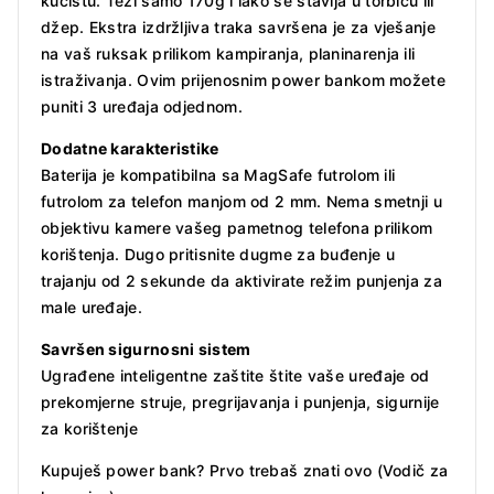
kućištu. Teži samo 170g i lako se stavlja u torbicu ili
džep. Ekstra izdržljiva traka savršena je za vješanje
na vaš ruksak prilikom kampiranja, planinarenja ili
istraživanja. Ovim prijenosnim power bankom možete
puniti 3 uređaja odjednom.
Dodatne karakteristike
Baterija je kompatibilna sa MagSafe futrolom ili
futrolom za telefon manjom od 2 mm. Nema smetnji u
objektivu kamere vašeg pametnog telefona prilikom
korištenja. Dugo pritisnite dugme za buđenje u
trajanju od 2 sekunde da aktivirate režim punjenja za
male uređaje.
Savršen sigurnosni sistem
Ugrađene inteligentne zaštite štite vaše uređaje od
prekomjerne struje, pregrijavanja i punjenja, sigurnije
za korištenje
Kupuješ power bank? Prvo trebaš znati ovo (Vodič za