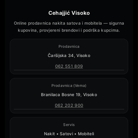
Cehajjić Visoko
Online prodavnica nakita satova i mobitela — sigurna
kupovina, provjereni brendovi i podrška kupcima.
Prodavnica
Čaršijska 34, Visoko
062 551 809
Prodavnica (Vema)
Branilaca Bosne 19, Visoko
062 202 900
Servis
Nakit • Satovi • Mobiteli