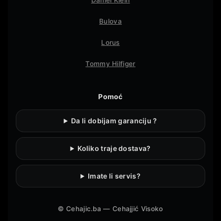
Daniel Klein
Bulova
Lorus
Tommy Hilfiger
Pomoć
Da li dobijam garanciju ?
Koliko traje dostava?
Imate li servis?
©
Cehajic.ba — Cehajjić Visoko