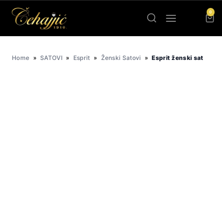
Skip
0
to
content
Home
»
SATOVI
»
Esprit
»
Ženski Satovi
»
Esprit ženski sat