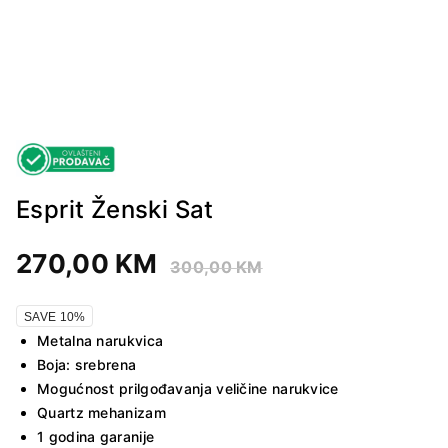
Esprit Ženski Sat
270,00
KM
300,00
KM
SAVE 10%
Metalna narukvica
Boja: srebrena
Mogućnost prilgođavanja veličine narukvice
Quartz mehanizam
1 godina garanije