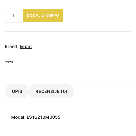
Esprit
DODAJ U KORPU
ženski
sat
količina
Brand:
Esprit
OPIS
RECENZIJE (0)
Model: ES1G210M0055