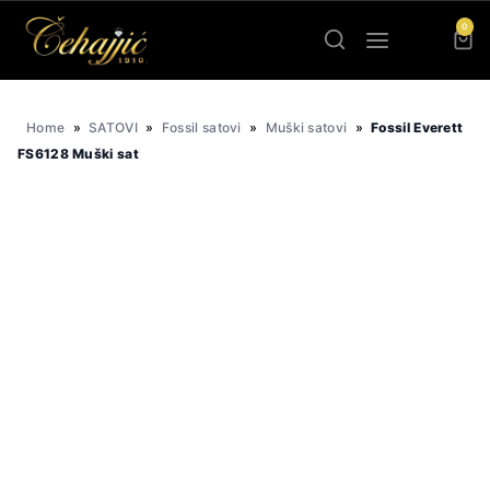
Skip
0
to
content
Home
»
SATOVI
»
Fossil satovi
»
Muški satovi
»
Fossil Everett
FS6128 Muški sat