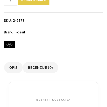
Everett
FS6128
Muški
sat
SKU:
2-2178
količina
Brand:
Fossil
OPIS
RECENZIJE (0)
EVERETT KOLEKCIJA