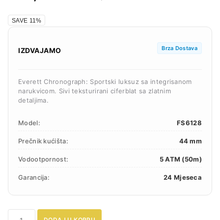
SAVE 11%
Brza Dostava
IZDVAJAMO
Everett Chronograph: Sportski luksuz sa integrisanom
narukvicom. Sivi teksturirani ciferblat sa zlatnim
detaljima.
Model:
FS6128
Prečnik kućišta:
44 mm
Vodootpornost:
5 ATM (50m)
Garancija:
24 Mjeseca
Fossil
DODAJ U KORPU