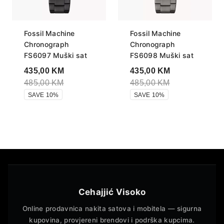
Fossil Machine
Fossil Machine
Chronograph
Chronograph
FS6097 Muški sat
FS6098 Muški sat
435,00
KM
435,00
KM
485,00
KM
485,00
KM
SAVE 10%
SAVE 10%
Cehajjić Visoko
Online prodavnica nakita satova i mobitela — sigurna
kupovina, provjereni brendovi i podrška kupcima.