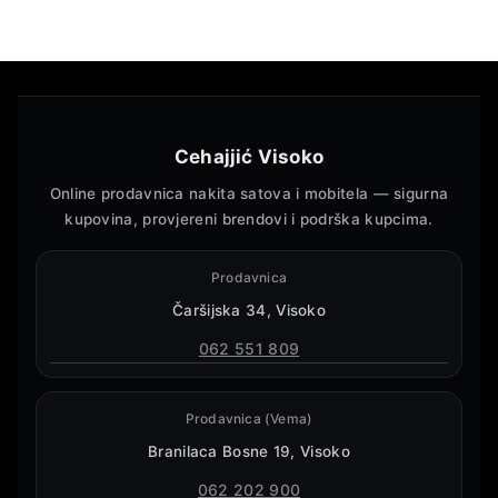
Cehajjić Visoko
Online prodavnica nakita satova i mobitela — sigurna
kupovina, provjereni brendovi i podrška kupcima.
Prodavnica
Čaršijska 34, Visoko
062 551 809
Prodavnica (Vema)
Branilaca Bosne 19, Visoko
062 202 900