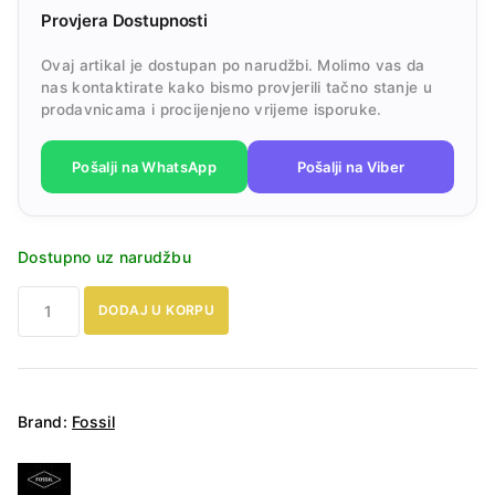
Provjera Dostupnosti
Ovaj artikal je dostupan po narudžbi. Molimo vas da
nas kontaktirate kako bismo provjerili tačno stanje u
prodavnicama i procijenjeno vrijeme isporuke.
Pošalji na WhatsApp
Pošalji na Viber
Dostupno uz narudžbu
Fossil
DODAJ U KORPU
Machine
Chronograph
FS6097
Muški
Brand:
Fossil
sat
količina