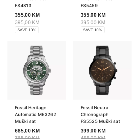
FS4813
FS5459
355,00
KM
355,00
KM
395,00
KM
395,00
KM
SAVE 10%
SAVE 10%
Fossil Heritage
Fossil Neutra
Automatic ME3262
Chronograph
Muški sat
FS5525 Muški sat
685,00
KM
399,00
KM
765,00
KM
455,00
KM