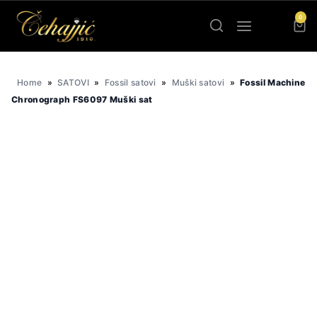
Skip
0
to
content
Home
»
SATOVI
»
Fossil satovi
»
Muški satovi
»
Fossil Machine
Chronograph FS6097 Muški sat