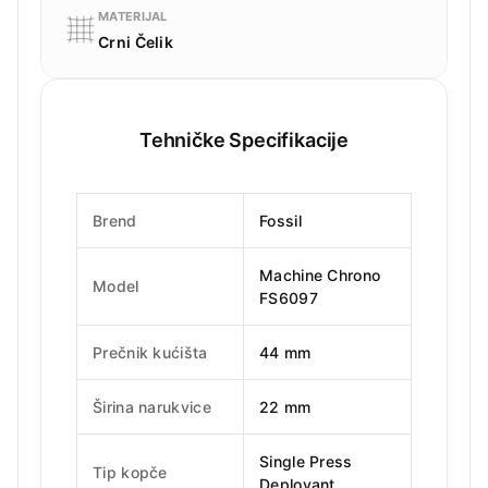
MATERIJAL
Crni Čelik
Tehničke Specifikacije
Brend
Fossil
Machine Chrono
Model
FS6097
Prečnik kućišta
44 mm
Širina narukvice
22 mm
Single Press
Tip kopče
Deployant