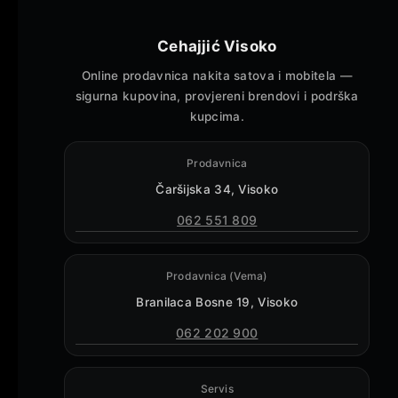
Cehajjić Visoko
Online prodavnica nakita satova i mobitela —
sigurna kupovina, provjereni brendovi i podrška
kupcima.
Prodavnica
Čaršijska 34, Visoko
062 551 809
Prodavnica (Vema)
Branilaca Bosne 19, Visoko
062 202 900
Servis