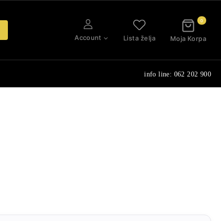
0
Account
Lista želja
Moja Korpa
info line: 062 202 900