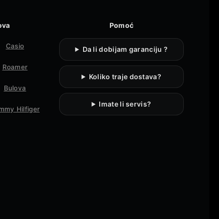
ova
Pomoć
Casio
Da li dobijam garanciju ?
Roamer
Koliko traje dostava?
Bulova
Imate li servis?
mmy Hilfiger