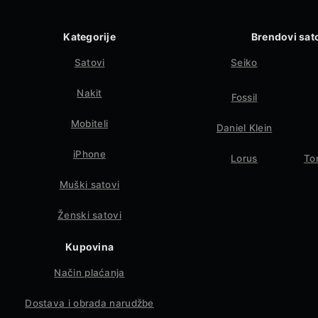
Kategorije
Brendovi sat
Satovi
Seiko
Nakit
Fossil
Mobiteli
Daniel Klein
iPhone
Lorus
To
Muški satovi
Ženski satovi
Kupovina
Način plaćanja
Dostava i obrada narudžbe