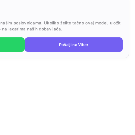
 našim poslovnicama. Ukoliko želite tačno ovaj model, uložit
 na lagerima naših dobavljača.
Pošalji na Viber