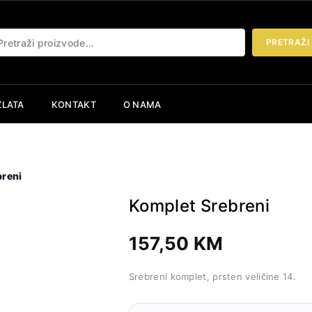
etraži:
PRETRAŽI
ZLATA
KONTAKT
O NAMA
breni
Komplet Srebreni
157,50
KM
Srebreni komplet, prsten veličine 14.