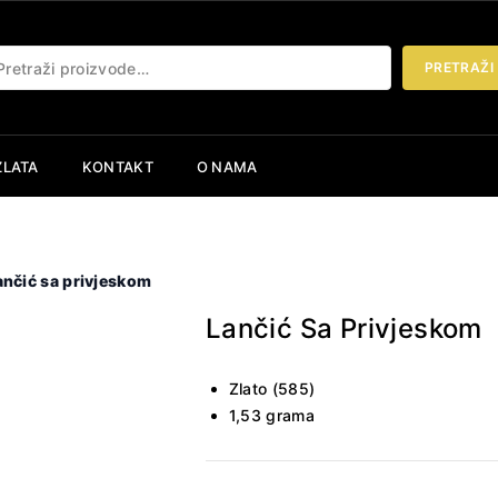
etraži:
PRETRAŽI
ZLATA
KONTAKT
O NAMA
ančić sa privjeskom
Lančić Sa Privjeskom
Zlato (585)
1,53 grama