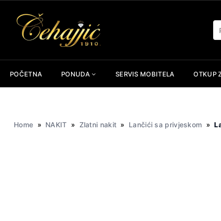
Skip
to
Pr
content
POČETNA
PONUDA
SERVIS MOBITELA
OTKUP 
Home
»
NAKIT
»
Zlatni nakit
»
Lančići sa privjeskom
»
L