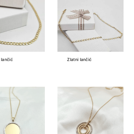
 lančić
Zlatni lančić