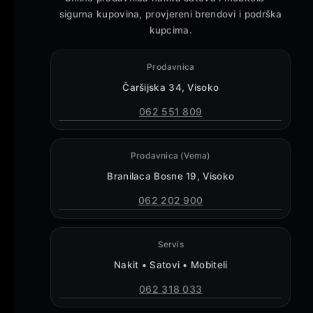
sigurna kupovina, provjereni brendovi i podrška
kupcima.
Prodavnica
Čaršijska 34, Visoko
062 551 809
Prodavnica (Vema)
Branilaca Bosne 19, Visoko
062 202 900
Servis
Nakit • Satovi • Mobiteli
062 318 033