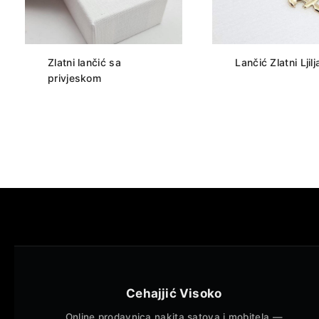
Zlatni lančić sa
Lančić Zlatni Ljilj
privjeskom
Cehajjić Visoko
Online prodavnica nakita satova i mobitela —