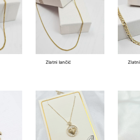
Zlatni lančić
Zlatni