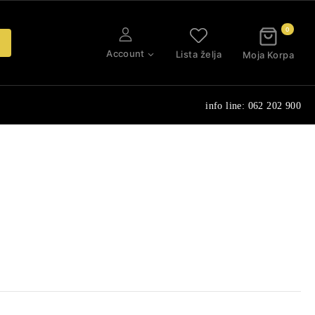
0
Account
Lista želja
Moja Korpa
info line: 062 202 900