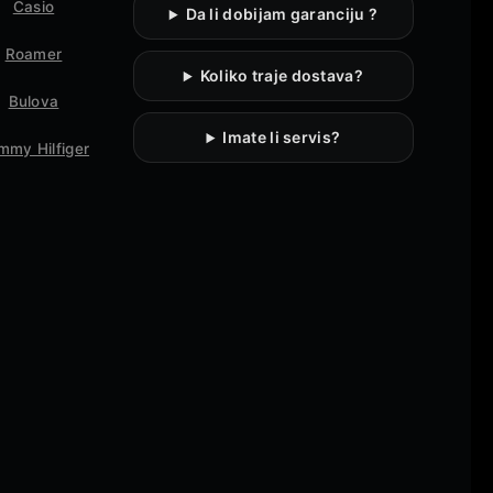
Casio
Da li dobijam garanciju ?
Roamer
Koliko traje dostava?
Bulova
Imate li servis?
mmy Hilfiger