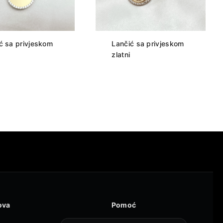
ć sa privjeskom
Lančić sa privjeskom
zlatni
ova
Pomoć