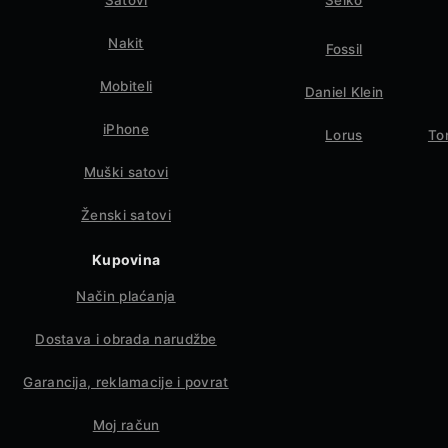
Satovi
Seiko
Nakit
Fossil
Mobiteli
Daniel Klein
iPhone
Lorus
To
Muški satovi
Ženski satovi
Kupovina
Način plaćanja
Dostava i obrada narudžbe
Garancija, reklamacije i povrat
Moj račun