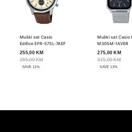
Muški sat Casio
Muški sat Casio
Edifice EFR-575L-7AEF
M305M-1AVER
255,00
KM
275,00
KM
285,00
KM
315,00
KM
SAVE 11%
SAVE 13%