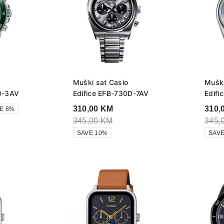
Muški sat Casio
Muški
D-3AV
Edifice EFB-730D-7AV
Edifi
310,00
KM
310,
E 8%
345,00
KM
345,
SAVE 10%
SAVE