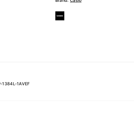
Brand:
Casio
P-1384L-1AVEF