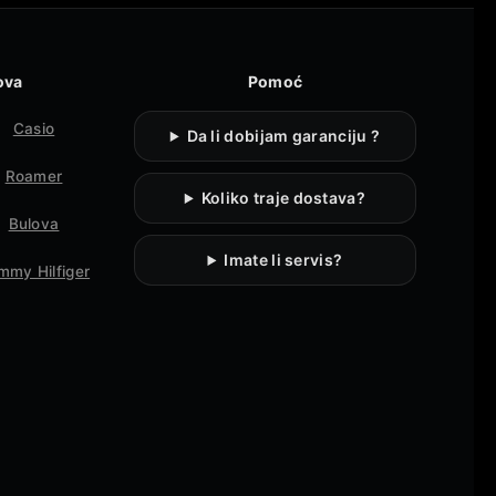
ova
Pomoć
Casio
Da li dobijam garanciju ?
Roamer
Koliko traje dostava?
Bulova
Imate li servis?
mmy Hilfiger