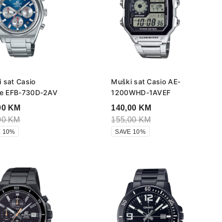
 sat Casio
Muški sat Casio AE-
ce EFB-730D-2AV
1200WHD-1AVEF
00
KM
140,00
KM
00
KM
155,00
KM
 10%
SAVE 10%