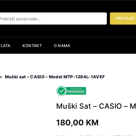
etraži:
PRETRAŽI
ZLATA
KONTAKT
O NAMA
»
Muški sat – CASIO – Model MTP-1384L-1AVEF
Muški Sat – CASIO –
180,00
KM