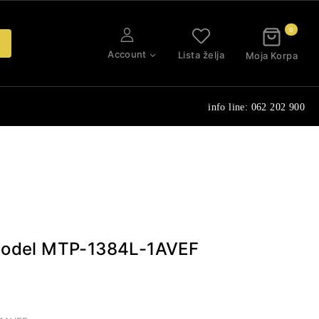
0
Account
Lista želja
Moja Korpa
info line: 062 202 900
 Model MTP-1384L-1AVEF