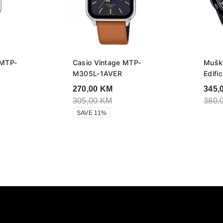
 MTP-
Casio Vintage MTP-
Muški
M305L-1AVER
Edifi
270,00
KM
345,
305,00
KM
380,
SAVE 11%