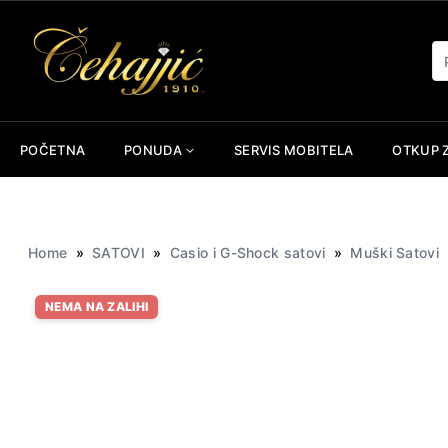
Skip
to
Pr
content
POČETNA
PONUDA
SERVIS MOBITELA
OTKUP 
Home
»
SATOVI
»
Casio i G-Shock satovi
»
Muški Satovi
NEMA NA ZALIHI