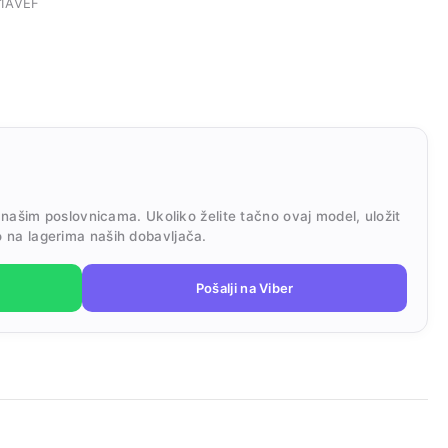
-1AVEF
 našim poslovnicama. Ukoliko želite tačno ovaj model, uložit
 na lagerima naših dobavljača.
Pošalji na Viber