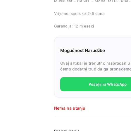
Muški sat – CASIO – Model MTP-1384L
Vrijeme isporuke 2-5 dana
Garancija: 12 mjeseci
Mogućnost Narudžbe
Ovaj artikal je trenutno rasprodan u
ćemo dodatni trud da ga pronađemo
Pošalji na WhatsApp
Nema na stanju