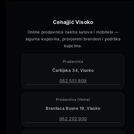
Cehajjić Visoko
Online prodavnica nakita satova i mobitela —
sigurna kupovina, provjereni brendovi i podrška
kupcima.
Prodavnica
Čaršijska 34, Visoko
062 551 809
Prodavnica (Vema)
Branilaca Bosne 19, Visoko
062 202 900