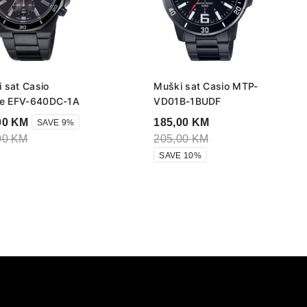
 sat Casio
Muški sat Casio MTP-
ce EFV-640DC-1A
VD01B-1BUDF
00
KM
185,00
KM
SAVE 9%
00
KM
205,00
KM
SAVE 10%