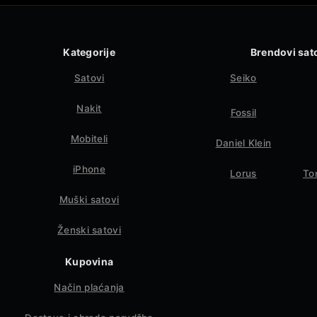
Kategorije
Brendovi sat
Satovi
Seiko
Nakit
Fossil
Mobiteli
Daniel Klein
iPhone
Lorus
To
Muški satovi
Ženski satovi
Kupovina
Način plaćanja