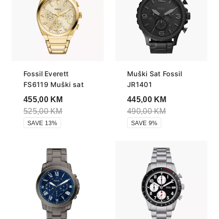
Fossil Everett
Muški Sat Fossil
FS6119 Muški sat
JR1401
455,00
KM
445,00
KM
525,00
KM
490,00
KM
SAVE 13%
SAVE 9%