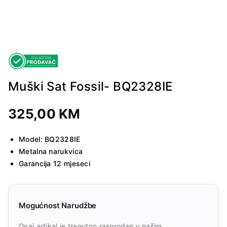
Muški Sat Fossil- BQ2328IE
325,00
KM
Model: BQ2328IE
Metalna narukvica
Garancija 12 mjeseci
Mogućnost Narudžbe
Ovaj artikal je trenutno rasprodan u našim