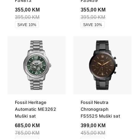
FS4813
FS5459
355,00
KM
355,00
KM
395,00
KM
395,00
KM
SAVE 10%
SAVE 10%
Fossil Heritage
Fossil Neutra
Automatic ME3262
Chronograph
Muški sat
FS5525 Muški sat
685,00
KM
399,00
KM
765,00
KM
455,00
KM