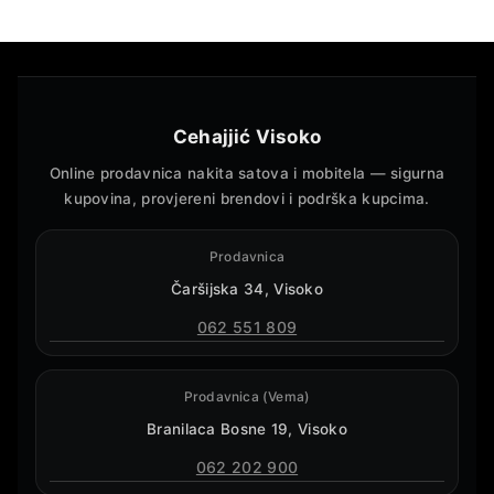
Cehajjić Visoko
Online prodavnica nakita satova i mobitela — sigurna
kupovina, provjereni brendovi i podrška kupcima.
Prodavnica
Čaršijska 34, Visoko
062 551 809
Prodavnica (Vema)
Branilaca Bosne 19, Visoko
062 202 900