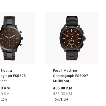
l Neutra
Fossil Machine
nograph FS5525
Chronograph FS6097
 sat
Muški sat
00
KM
435,00
KM
00
KM
485,00
KM
 12%
SAVE 10%