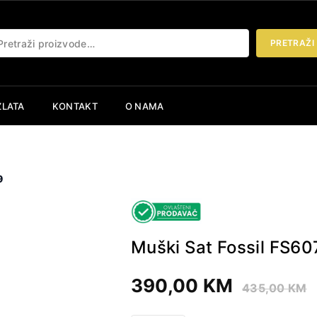
etraži:
PRETRAŽI
ZLATA
KONTAKT
O NAMA
9
Muški Sat Fossil FS60
390,00
KM
435,00
KM