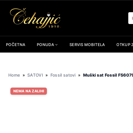
Skip
to
Pr
content
POČETNA
PONUDA
SERVIS MOBITELA
OTKUP 
Home
»
SATOVI
»
Fossil satovi
»
Muški sat Fossil FS607
NEMA NA ZALIHI