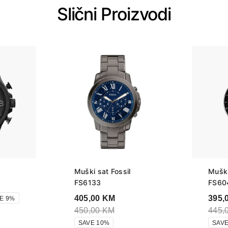
Slični Proizvodi
Muški sat Fossil
Muški
FS6133
FS604
405,00
KM
395,
E 9%
450,00
KM
445,
SAVE 10%
SAVE