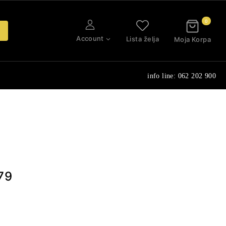
0
Account
Lista želja
Moja Korpa
info line: 062 202 900
79