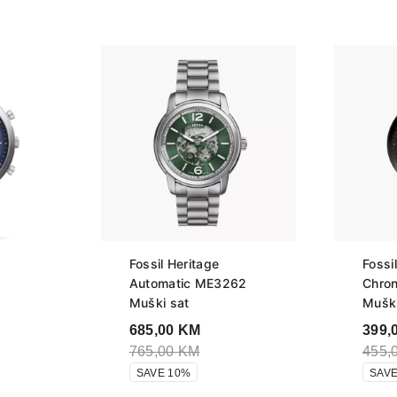
Fossil Heritage
Fossi
Automatic ME3262
Chro
Muški sat
Muški
685,00
KM
399,
765,00
KM
455,
SAVE 10%
SAVE