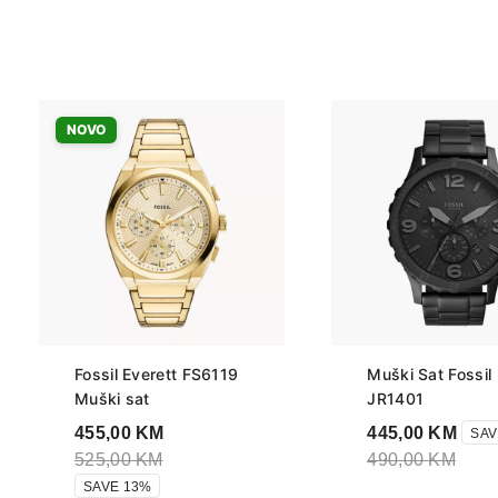
NOVO
Fossil Everett FS6119
Muški Sat Fossil
Muški sat
JR1401
455,00
KM
445,00
KM
SAV
525,00
KM
490,00
KM
SAVE 13%