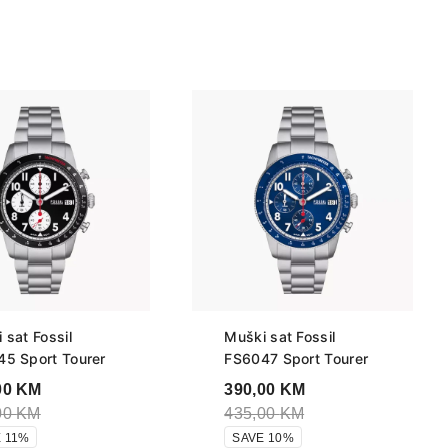
 sat Fossil
Muški sat Fossil
5 Sport Tourer
FS6047 Sport Tourer
00
KM
390,00
KM
00
KM
435,00
KM
 11%
SAVE 10%