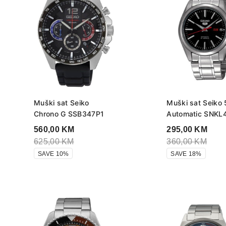
Muški sat Seiko
Muški sat Seiko 
Chrono G SSB347P1
Automatic SNKL
560,00
KM
295,00
KM
625,00
KM
360,00
KM
SAVE 10%
SAVE 18%