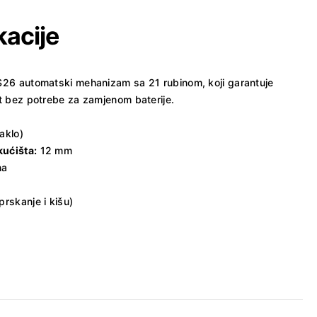
kacije
S26 automatski mehanizam sa 21 rubinom, koji garantuje
t bez potrebe za zamjenom baterije.
aklo)
kućišta:
12 mm
na
rskanje i kišu)