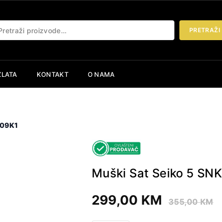
etraži:
PRETRAŽI
ZLATA
KONTAKT
O NAMA
K09K1
Muški Sat Seiko 5 SN
299,00
KM
355,00
KM