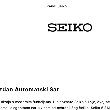
SNKK09K1
Brand:
Seiko
količina
uzdan Automatski Sat
dizajn s modernim funkcijama. Dio poznate Seiko 5 linije, ovaj sat 
aljkama i elegantnom narukvicom od nehrđajućeg čelika, Seiko 5 