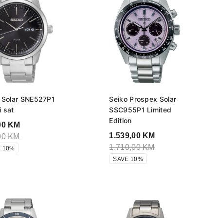
 Solar SNE527P1
Seiko Prospex Solar
 sat
SSC955P1 Limited
Edition
00
KM
1.539,00
KM
00
KM
1.710,00
KM
 10%
SAVE 10%