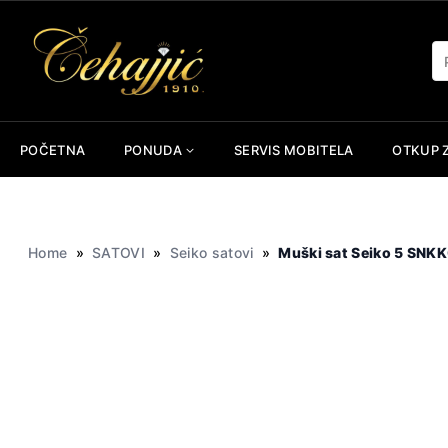
Skip
to
Pr
content
POČETNA
PONUDA
SERVIS MOBITELA
OTKUP 
Home
»
SATOVI
»
Seiko satovi
»
Muški sat Seiko 5 SNK