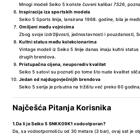
Mnogi modeli Seiko 5 koriste čuveni kalibar
7S26
, pozna
Inspiracija iza sportskih modela
Seiko 5 Sports linija, lansirana 1968. godine, bila je m
Omiljeni među vojnicima
Zbog svoje izdržljivosti, jednostavnosti i pouzdanosti, S
Kultni status među kolekcionarima
Vintage modeli iz Seiko 5 linije danas imaju kultni statu
drugih brendova.
Pristupačna cijena, neuporediv kvalitet
Seiko 5 satovi su poznati po tome što nude kvalitet sliča
Jedan od najdugovječnijih brendova
Seiko 5 serija je prisutna na tržištu već preko 60 godina,
Najčešća Pitanja Korisnika
1.
Da li je Seiko 5 SNKK09K1 vodootporan?
Da, sa vodootpornošću od 30 metara (3 bar), ovaj sat je o