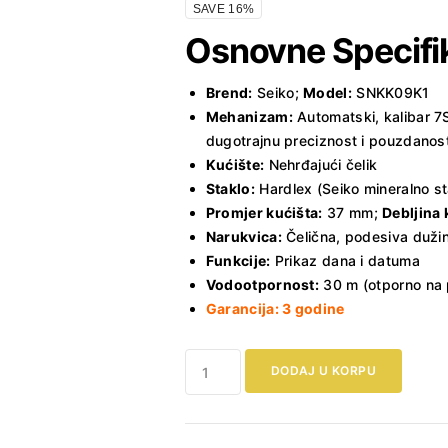
SAVE 16%
Osnovne Specifi
Brend:
Seiko;
Model:
SNKK09K1
Mehanizam:
Automatski, kalibar 7
dugotrajnu preciznost i pouzdanos
Kućište:
Nehrđajući čelik
Staklo:
Hardlex (Seiko mineralno st
Promjer kućišta:
37 mm;
Debljina 
Narukvica:
Čelična, podesiva duži
Funkcije:
Prikaz dana i datuma
Vodootpornost:
30 m (otporno na p
Garancija: 3 godine
Muški
DODAJ U KORPU
sat
Seiko
5