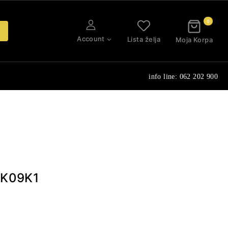
0
Account
Lista želja
Moja Korpa
info line: 062 202 900
KK09K1