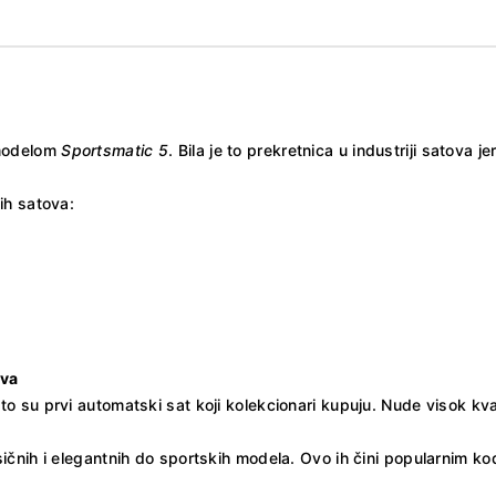
 modelom
Sportsmatic 5
. Bila je to prekretnica u industriji satova j
ih satova:
ova
to su prvi automatski sat koji kolekcionari kupuju. Nude visok kv
čnih i elegantnih do sportskih modela. Ovo ih čini popularnim kod r