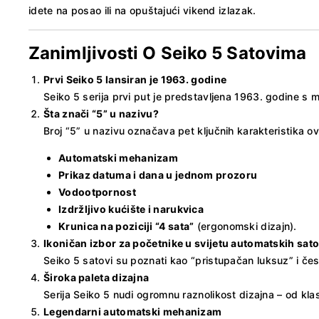
idete na posao ili na opuštajući vikend izlazak.
Zanimljivosti O Seiko 5 Satovima
Prvi Seiko 5 lansiran je 1963. godine
Seiko 5 serija prvi put je predstavljena 1963. godine s
Šta znači “5” u nazivu?
Broj “5” u nazivu označava pet ključnih karakteristika ov
Automatski mehanizam
Prikaz datuma i dana u jednom prozoru
Vodootpornost
Izdržljivo kućište i narukvica
Krunica na poziciji “4 sata”
(ergonomski dizajn).
Ikoničan izbor za početnike u svijetu automatskih sat
Seiko 5 satovi su poznati kao “pristupačan luksuz” i čes
Široka paleta dizajna
Serija Seiko 5 nudi ogromnu raznolikost dizajna – od klasi
Legendarni automatski mehanizam