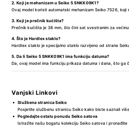
2. Koji je mehanizam u Seiko 5 SNKK09K1?
Ovaj model koristi automatski mehanizam Seiko 7S26, koji n
3. Koji je prečnik kućišta?
Prečnik kućišta je 38 mm, što čini sat svestranim za većin
4. Što je Hardlex staklo?
Hardlex staklo je specijalno staklo razvijeno od strane Sei
5. Da li Seiko 5 SNKK09K1 ima funkciju datuma?
Da, ovaj model ima funkciju prikaza datuma i dana, što ga 
Vanjski Linkovi
Službena stranica Seiko
Posjetite službenu stranicu Seiko kako biste saznali više
Pogledajte ostalu ponudu Seiko satova
Istražite našu bogatu kolekciju Seiko satova i pronađit