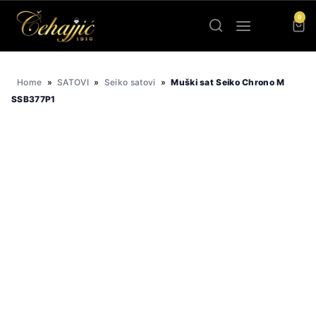
Skip
0
to
content
Home
»
SATOVI
»
Seiko satovi
»
Muški sat Seiko Chrono M
SSB377P1