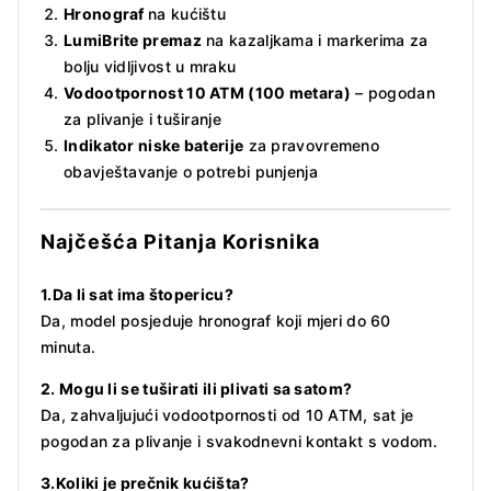
Hronograf
na kućištu
LumiBrite premaz
na kazaljkama i markerima za
bolju vidljivost u mraku
Vodootpornost 10 ATM (100 metara)
– pogodan
za plivanje i tuširanje
Indikator niske baterije
za pravovremeno
obavještavanje o potrebi punjenja
Najčešća Pitanja Korisnika
1.Da li sat ima štopericu?
Da, model posjeduje hronograf koji mjeri do 60
minuta.
2. Mogu li se tuširati ili plivati sa satom?
Da, zahvaljujući vodootpornosti od 10 ATM, sat je
pogodan za plivanje i svakodnevni kontakt s vodom.
3.Koliki je prečnik kućišta?