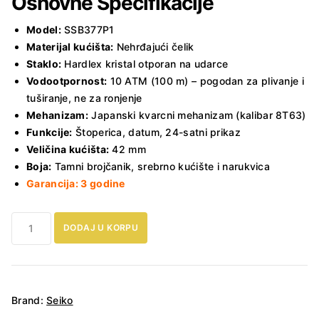
Osnovne Specifikacije
Model:
SSB377P1
Materijal kućišta:
Nehrđajući čelik
Staklo:
Hardlex kristal otporan na udarce
Vodootpornost:
10 ATM (100 m) – pogodan za plivanje i
tuširanje, ne za ronjenje
Mehanizam:
Japanski kvarcni mehanizam (kalibar 8T63)
Funkcije:
Štoperica, datum, 24-satni prikaz
Veličina kućišta:
42 mm
Boja:
Tamni brojčanik, srebrno kućište i narukvica
Garancija: 3 godine
Muški
DODAJ U KORPU
sat
Seiko
Chrono
M
Brand:
Seiko
SSB377P1