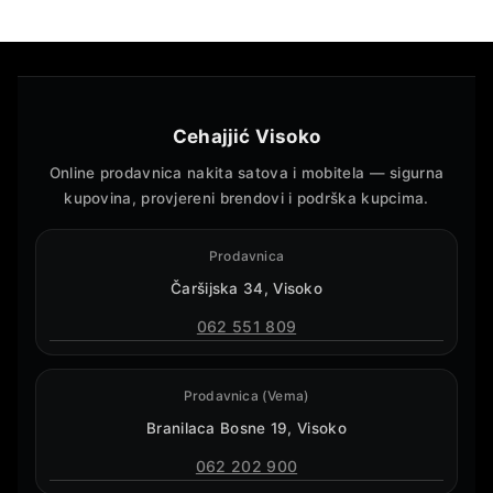
Cehajjić Visoko
Online prodavnica nakita satova i mobitela — sigurna
kupovina, provjereni brendovi i podrška kupcima.
Prodavnica
Čaršijska 34, Visoko
062 551 809
Prodavnica (Vema)
Branilaca Bosne 19, Visoko
062 202 900