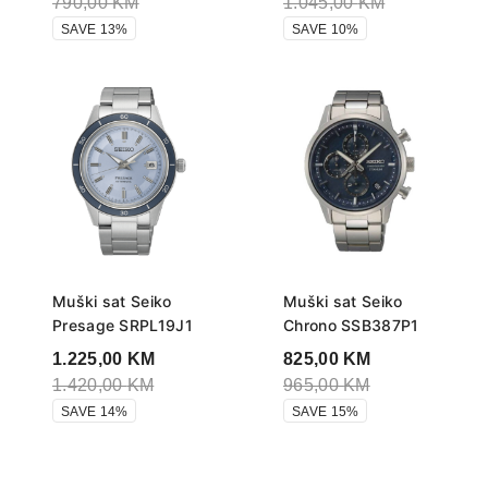
790,00
KM
1.045,00
KM
SAVE 13%
SAVE 10%
Muški sat Seiko
Muški sat Seiko
Presage SRPL19J1
Chrono SSB387P1
1.225,00
KM
825,00
KM
1.420,00
KM
965,00
KM
SAVE 14%
SAVE 15%