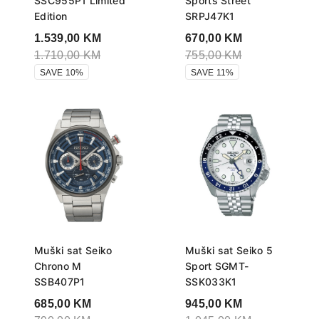
SSC955P1 Limited
Sports Street
Edition
SRPJ47K1
1.539,00
KM
670,00
KM
1.710,00
KM
755,00
KM
SAVE 10%
SAVE 11%
Muški sat Seiko
Muški sat Seiko 5
Chrono M
Sport SGMT-
SSB407P1
SSK033K1
685,00
KM
945,00
KM