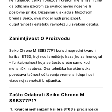
nehrđajućeg čelika i pouzdan kvarcni mehanizam čine
ga odličnim izborom za svakodnevno nošenje ili
poslovne prilike. Dizajniran u skladu s filozofijom
brenda Seiko, ovaj model nudi preciznost,
dugotrajnost i estetsku ravnotežu u svakom detalju.
Zanimljivost O Proizvodu
Seiko Chrono M SSB377P1 koristi napredni kvarcni
kalibar 8T63, koji nudi središnju kazaljku za hronograf
– funkcionalnost koja se često sreće samo kod
mehaničkih satova. Ova tehnička karakteristika
povećava tačnost očitavanja vremena i doprinosi
vizuelnoj ravnoteži brojčanika.
Zašto Odabrati Seiko Chrono M
SSB377P1
?
Kvarcni mehanizam kalibra 8T63
s preciznošću