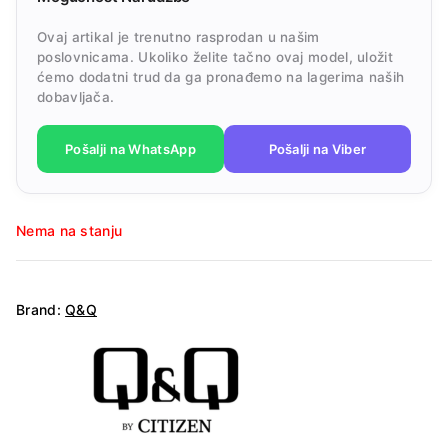
Ovaj artikal je trenutno rasprodan u našim
poslovnicama. Ukoliko želite tačno ovaj model, uložit
ćemo dodatni trud da ga pronađemo na lagerima naših
dobavljača.
Pošalji na WhatsApp
Pošalji na Viber
Nema na stanju
Brand:
Q&Q