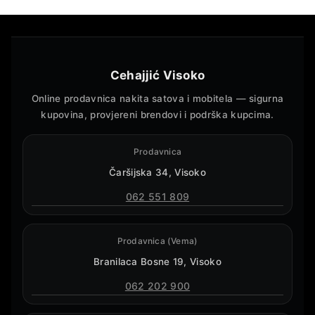
Cehajjić Visoko
Online prodavnica nakita satova i mobitela — sigurna
kupovina, provjereni brendovi i podrška kupcima.
Prodavnica
Čaršijska 34, Visoko
062 551 809
Prodavnica (Vema)
Branilaca Bosne 19, Visoko
062 202 900