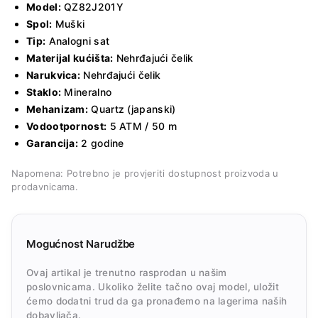
Model:
QZ82J201Y
Spol:
Muški
Tip:
Analogni sat
Materijal kućišta:
Nehrđajući čelik
Narukvica:
Nehrđajući čelik
Staklo:
Mineralno
Mehanizam:
Quartz (japanski)
Vodootpornost:
5 ATM / 50 m
Garancija:
2 godine
Napomena: Potrebno je provjeriti dostupnost proizvoda u
prodavnicama.
Mogućnost Narudžbe
Ovaj artikal je trenutno rasprodan u našim
poslovnicama. Ukoliko želite tačno ovaj model, uložit
ćemo dodatni trud da ga pronađemo na lagerima naših
dobavljača.