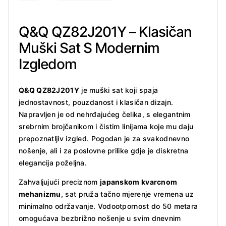
Q&Q QZ82J201Y – Klasičan
Muški Sat S Modernim
Izgledom
Q&Q QZ82J201Y
je muški sat koji spaja
jednostavnost, pouzdanost i klasičan dizajn.
Napravljen je od nehrđajućeg čelika, s elegantnim
srebrnim brojčanikom i čistim linijama koje mu daju
prepoznatljiv izgled. Pogodan je za svakodnevno
nošenje, ali i za poslovne prilike gdje je diskretna
elegancija poželjna.
Zahvaljujući preciznom
japanskom kvarcnom
mehanizmu
, sat pruža tačno mjerenje vremena uz
minimalno održavanje. Vodootpornost do 50 metara
omogućava bezbrižno nošenje u svim dnevnim