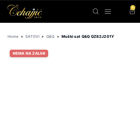
Skip
0
to
content
Home
»
SATOVI
»
Q&Q
»
Muški sat Q&Q QZ82J201Y
NEMA NA ZALIHI