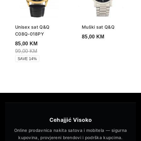
Unisex sat Q&Q
Muški sat Q&Q
C08Q-018PY
85,00
KM
85,00
KM
99,00
KM
SAVE 14%
Cehajjić Visoko
Online prodavnica nakita satova i mobitela — sigurna
kupovina, provjereni brendovi i podrška kupcima.