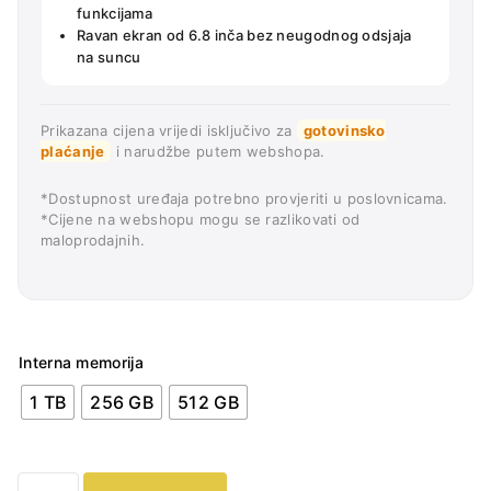
funkcijama
Ravan ekran od 6.8 inča bez neugodnog odsjaja
na suncu
Prikazana cijena vrijedi isključivo za
gotovinsko
plaćanje
i narudžbe putem webshopa.
*Dostupnost uređaja potrebno provjeriti u poslovnicama.
*Cijene na webshopu mogu se razlikovati od
maloprodajnih.
Interna memorija
1 TB
256 GB
512 GB
Samsung