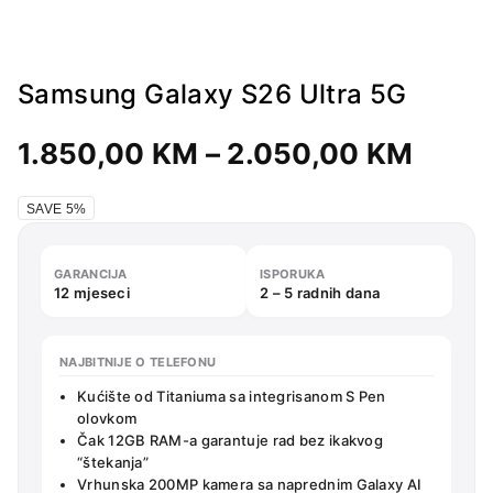
Samsung Galaxy S26 Ultra 5G
Price
1.850,00
KM
–
2.050,00
KM
range
1.85
SAVE 5%
throu
2.05
GARANCIJA
ISPORUKA
12 mjeseci
2 – 5 radnih dana
NAJBITNIJE O TELEFONU
Kućište od Titaniuma sa integrisanom S Pen
olovkom
Čak 12GB RAM-a garantuje rad bez ikakvog
“štekanja”
Vrhunska 200MP kamera sa naprednim Galaxy AI