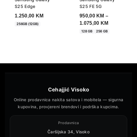
S25 Edge
S25 FE 5G
1.250,00
KM
950,00
KM
–
Price
1.075,00
KM
256GB (12GB)
range:
128 GB
256 GB
950,00 KM
through
1.075,00 KM
Cehajjić Visoko
Online prodavnica nakita satova i mobitela — sigurna
kupovina, provjereni brendovi i podrška kupcima.
Prodavnica
Čaršijska 34, Visoko