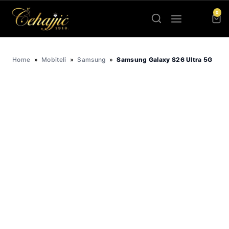
Skip
0
to
content
Home
»
Mobiteli
»
Samsung
»
Samsung Galaxy S26 Ultra 5G