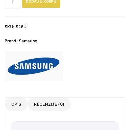
DODAJ U KORPU
Galaxy
S26
Ultra
5G
SKU:
S26U
količina
Brand:
Samsung
OPIS
RECENZIJE (0)