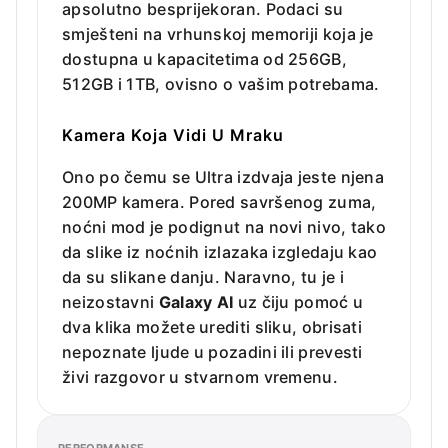
apsolutno besprijekoran. Podaci su
smješteni na vrhunskoj memoriji koja je
dostupna u kapacitetima od 256GB,
512GB i 1TB, ovisno o vašim potrebama.
Kamera Koja Vidi U Mraku
Ono po čemu se Ultra izdvaja jeste njena
200MP kamera. Pored savršenog zuma,
noćni mod je podignut na novi nivo, tako
da slike iz noćnih izlazaka izgledaju kao
da su slikane danju. Naravno, tu je i
neizostavni
Galaxy AI
uz čiju pomoć u
dva klika možete urediti sliku, obrisati
nepoznate ljude u pozadini ili prevesti
živi razgovor u stvarnom vremenu.
PERFORMANSE