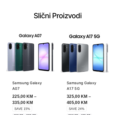
Slični Proizvodi
Samsung Galaxy
Samsung Galaxy
A07
A17 5G
225,00
KM
–
325,00
KM
–
Price
Price
335,00
KM
405,00
KM
range:
range:
SAVE 15%
SAVE 24%
225,00 KM
325,00 KM