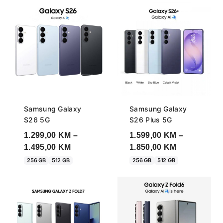
Samsung Galaxy
Samsung Galaxy
S26 5G
S26 Plus 5G
1.299,00
KM
–
1.599,00
KM
–
Price
Price
1.495,00
KM
1.850,00
KM
range:
range:
256 GB
512 GB
256 GB
512 GB
1.299,00 KM
1.599,00 KM
through
through
1.495,00 KM
1.850,00 KM