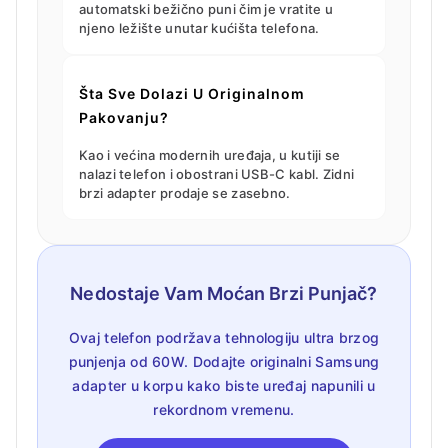
automatski bežično puni čim je vratite u
njeno ležište unutar kućišta telefona.
Šta Sve Dolazi U Originalnom
Pakovanju?
Kao i većina modernih uređaja, u kutiji se
nalazi telefon i obostrani USB-C kabl. Zidni
brzi adapter prodaje se zasebno.
Nedostaje Vam Moćan Brzi Punjač?
Ovaj telefon podržava tehnologiju ultra brzog
punjenja od 60W. Dodajte originalni Samsung
adapter u korpu kako biste uređaj napunili u
rekordnom vremenu.