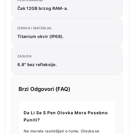
Čak 12GB brzog RAM-a.
IZRADA I MATERIJAL
Titanium okvir (IP68).
ZASLON
6.8″ bez refleksije.
Brzi Odgovori (FAQ)
Da Li Se S Pen Olovka Mora Posebno
Puniti?
Ne morate razmišljati o tome. Olovka se