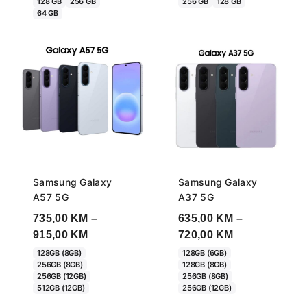
128 GB
256 GB
256 GB
128 GB
64 GB
through
through
335,00 KM
405,00 KM
Samsung Galaxy
Samsung Galaxy
A57 5G
A37 5G
735,00
KM
–
635,00
KM
–
Price
Price
915,00
KM
720,00
KM
range:
range:
128GB (8GB)
128GB (6GB)
256GB (8GB)
128GB (8GB)
735,00 KM
635,00 KM
256GB (12GB)
256GB (8GB)
through
through
512GB (12GB)
256GB (12GB)
915,00 KM
720,00 KM