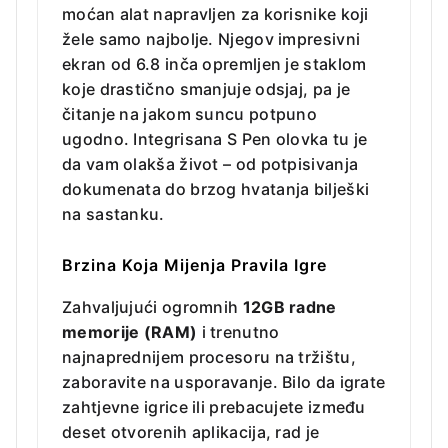
moćan alat napravljen za korisnike koji
žele samo najbolje. Njegov impresivni
ekran od 6.8 inča opremljen je staklom
koje drastično smanjuje odsjaj, pa je
čitanje na jakom suncu potpuno
ugodno. Integrisana S Pen olovka tu je
da vam olakša život – od potpisivanja
dokumenata do brzog hvatanja bilješki
na sastanku.
Brzina Koja Mijenja Pravila Igre
Zahvaljujući ogromnih
12GB radne
memorije (RAM)
i trenutno
najnaprednijem procesoru na tržištu,
zaboravite na usporavanje. Bilo da igrate
zahtjevne igrice ili prebacujete između
deset otvorenih aplikacija, rad je