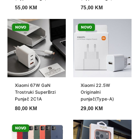
55,00
KM
75,00
KM
NOVO
NOVO
Xiaomi 67W GaN
Xiaomi 22.5W
Trostruki SuperBrzi
Originalni
Punjač 2C1A
punjač(Type-A)
80,00
KM
29,00
KM
NOVO