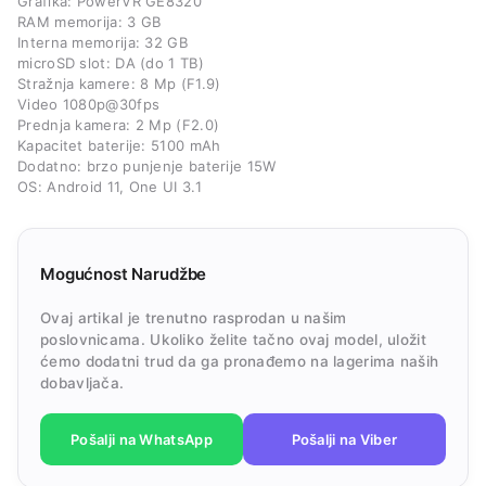
Grafika: PowerVR GE8320
RAM memorija: 3 GB
Interna memorija: 32 GB
microSD slot: DA (do 1 TB)
Stražnja kamere: 8 Mp (F1.9)
Video 1080p@30fps
Prednja kamera: 2 Mp (F2.0)
Kapacitet baterije: 5100 mAh
Dodatno: brzo punjenje baterije 15W
OS: Android 11, One UI 3.1
Mogućnost Narudžbe
Ovaj artikal je trenutno rasprodan u našim
poslovnicama. Ukoliko želite tačno ovaj model, uložit
ćemo dodatni trud da ga pronađemo na lagerima naših
dobavljača.
Pošalji na WhatsApp
Pošalji na Viber