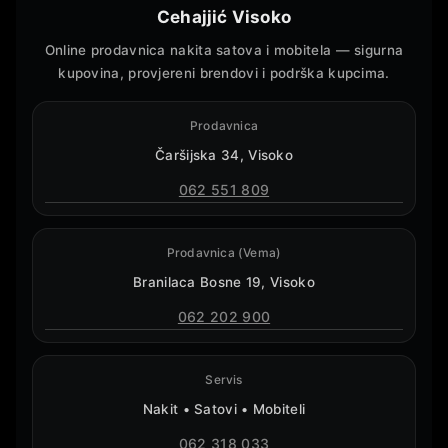
Cehajjić Visoko
Online prodavnica nakita satova i mobitela — sigurna
kupovina, provjereni brendovi i podrška kupcima.
Prodavnica
Čaršijska 34, Visoko
062 551 809
Prodavnica (Vema)
Branilaca Bosne 19, Visoko
062 202 900
Servis
Nakit • Satovi • Mobiteli
062 318 033