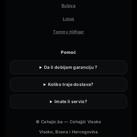
Bulova
Lorus
Tommy Hilfiger
Pomoć
Da li dobijam garanciju ?
Koliko traje dostava?
Imate li servis?
©
Cehajic.ba — Cehajjić Visoko
Visoko, Bosna i Hercegovina