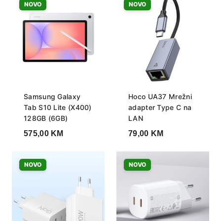
NOVO
NOVO
Samsung Galaxy
Hoco UA37 Mrežni
Tab S10 Lite (X400)
adapter Type C na
128GB (6GB)
LAN
575,00
KM
79,00
KM
NOVO
NOVO