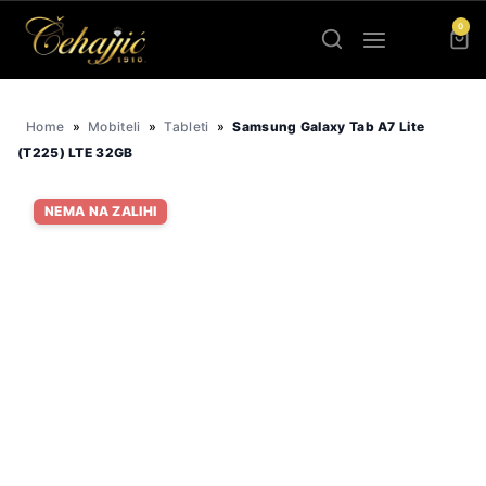
Skip
0
to
content
Home
»
Mobiteli
»
Tableti
»
Samsung Galaxy Tab A7 Lite
(T225) LTE 32GB
NEMA NA ZALIHI