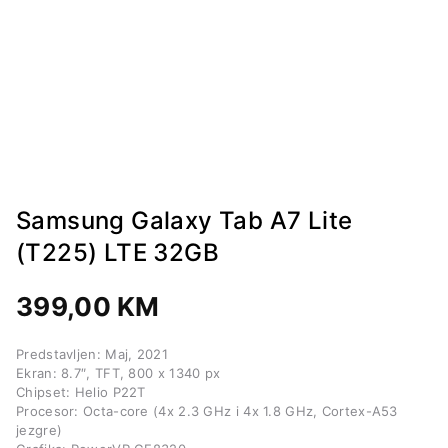
Samsung Galaxy Tab A7 Lite
(T225) LTE 32GB
399,00
KM
Predstavljen: Maj, 2021
Ekran: 8.7″, TFT, 800 x 1340 px
Chipset: Helio P22T
Procesor: Octa-core (4x 2.3 GHz i 4x 1.8 GHz, Cortex-A53
jezgre)