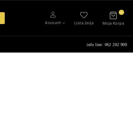
0
Account
Lista želja
Moja Korpa
info line: 062 202 900