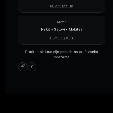
062 202 900
Servis
Nakit • Satovi • Mobiteli
062 318 033
Pratite najaktuelnije ponude na društvenim
mrežama