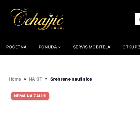
Skip
to
Pr
content
POČETNA
PONUDA
SERVIS MOBITELA
OTKUP 
Home
»
NAKIT
»
Srebrene naušnice
NEMA NA ZALIHI