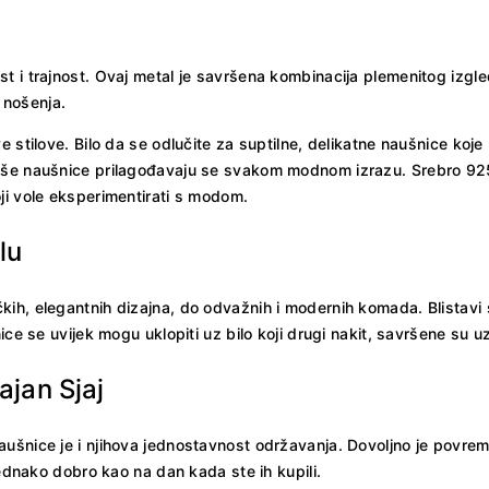
t i trajnost. Ovaj metal je savršena kombinacija plemenitog izgl
 nošenja.
e stilove. Bilo da se odlučite za suptilne, delikatne naušnice koj
naše naušnice prilagođavaju se svakom modnom izrazu. Srebro 92
ji vole eksperimentirati s modom.
lu
h, elegantnih dizajna, do odvažnih i modernih komada. Blistavi sr
nice se uvijek mogu uklopiti uz bilo koji drugi nakit, savršene su
jan Sjaj
aušnice je i njihova jednostavnost održavanja. Dovoljno je povre
jednako dobro kao na dan kada ste ih kupili.