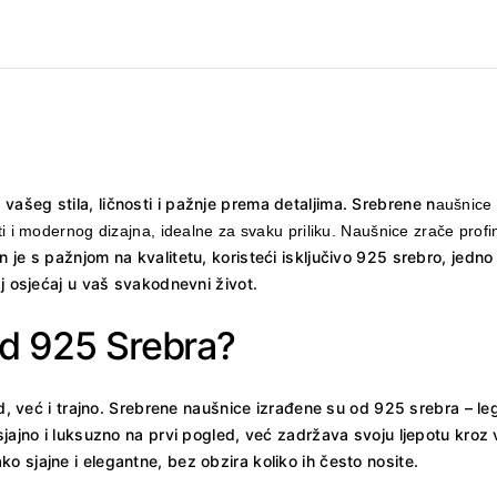
ašeg stila, ličnosti i pažnje prema detaljima. Srebrene n
aušnice 
i modernog dizajna, idealne za svaku priliku. Naušnice zrače profinj
 je s pažnjom na kvalitetu, koristeći isključivo 925 srebro, jedno 
aj osjećaj u vaš svakodnevni život.
Od 925 Srebra?
ed, već i trajno. Srebrene naušnice izrađene su od 925 srebra – le
jajno i luksuzno na prvi pogled, već zadržava svoju ljepotu kroz vr
 sjajne i elegantne, bez obzira koliko ih često nosite.