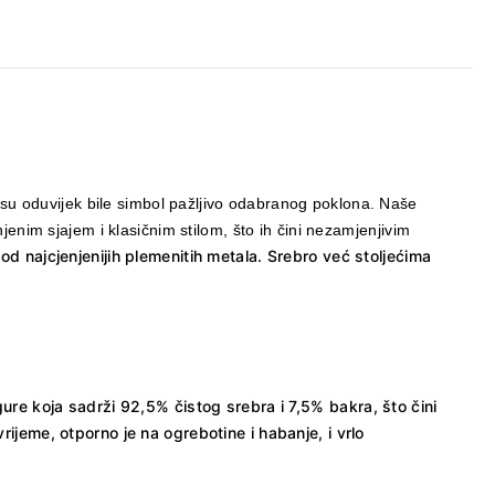
su oduvijek bile simbol pažljivo odabranog poklona. Naše
enim sjajem i klasičnim stilom, što ih čini nezamjenjivim
od najcjenjenijih plemenitih metala. Srebro već stoljećima
gure koja sadrži 92,5% čistog srebra i 7,5% bakra, što čini
ijeme, otporno je na ogrebotine i habanje, i vrlo