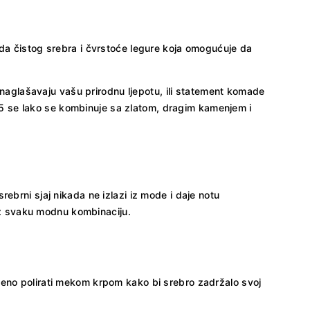
eda čistog srebra i čvrstoće legure koja omogućuje da
e naglašavaju vašu prirodnu ljepotu, ili statement komade
5 se lako se kombinuje sa zlatom, dragim kamenjem i
ebrni sjaj nikada ne izlazi iz mode i daje notu
 uz svaku modnu kombinaciju.
meno polirati mekom krpom kako bi srebro zadržalo svoj