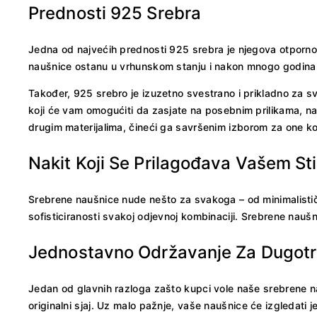
Prednosti 925 Srebra
Jedna od najvećih prednosti 925 srebra je njegova otpornos
naušnice ostanu u vrhunskom stanju i nakon mnogo godina
Također, 925 srebro je izuzetno svestrano i prikladno za sv
koji će vam omogućiti da zasjate na posebnim prilikama, 
drugim materijalima, čineći ga savršenim izborom za one ko
Nakit Koji Se Prilagođava Vašem Sti
Srebrene naušnice nude nešto za svakoga – od minimalistički
sofisticiranosti svakoj odjevnoj kombinaciji. Srebrene nauš
Jednostavno Održavanje Za Dugotra
Jedan od glavnih razloga zašto kupci vole naše srebrene n
originalni sjaj. Uz malo pažnje, vaše naušnice će izgledati 