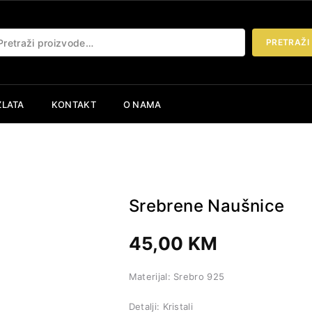
etraži:
PRETRAŽI
ZLATA
KONTAKT
O NAMA
Srebrene Naušnice
45,00
KM
Materijal: Srebro 925
Detalji: Kristali