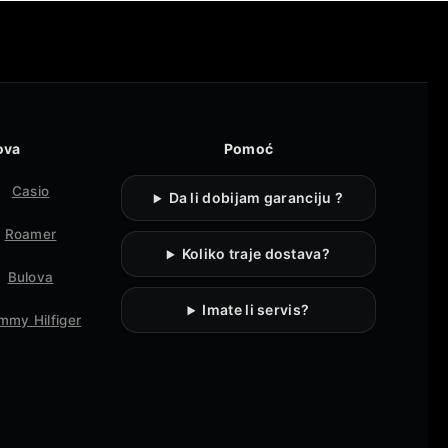
ova
Pomoć
Casio
Da li dobijam garanciju ?
Roamer
Koliko traje dostava?
Bulova
Imate li servis?
mmy Hilfiger