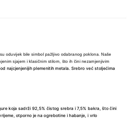
su oduvijek bile simbol pažljivo odabranog poklona. Naše
enim sjajem i klasičnim stilom, što ih čini nezamjenjivim
od najcjenjenijih plemenitih metala. Srebro već stoljećima
gure koja sadrži 92,5% čistog srebra i 7,5% bakra, što čini
ijeme, otporno je na ogrebotine i habanje, i vrlo