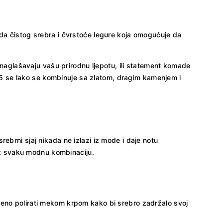
eda čistog srebra i čvrstoće legure koja omogućuje da
e naglašavaju vašu prirodnu ljepotu, ili statement komade
5 se lako se kombinuje sa zlatom, dragim kamenjem i
ebrni sjaj nikada ne izlazi iz mode i daje notu
 uz svaku modnu kombinaciju.
meno polirati mekom krpom kako bi srebro zadržalo svoj