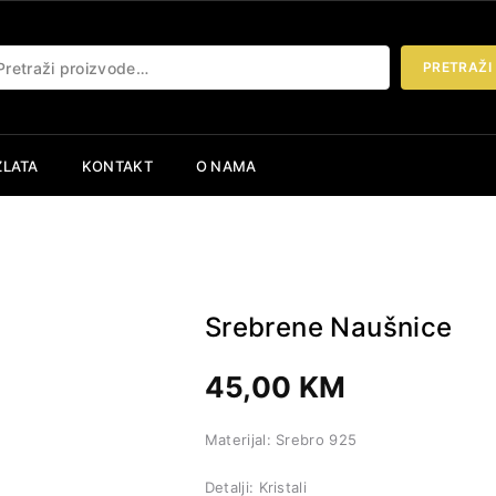
etraži:
PRETRAŽI
ZLATA
KONTAKT
O NAMA
Srebrene Naušnice
45,00
KM
Materijal: Srebro 925
Detalji: Kristali