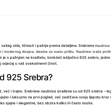
ašeg stila, ličnosti i pažnje prema detaljima. Srebrene n
aušnice 
i modernog dizajna, idealne za svaku priliku. Naušnice zrače profinj
 je s pažnjom na kvalitetu, koristeći isključivo 925 srebro, jedno 
aj osjećaj u vaš svakodnevni život.
Od 925 Srebra?
ed, već i trajno. Srebrene naušnice izrađene su od 925 srebra – le
jajno i luksuzno na prvi pogled, već zadržava svoju ljepotu kroz vr
 sjajne i elegantne, bez obzira koliko ih često nosite.