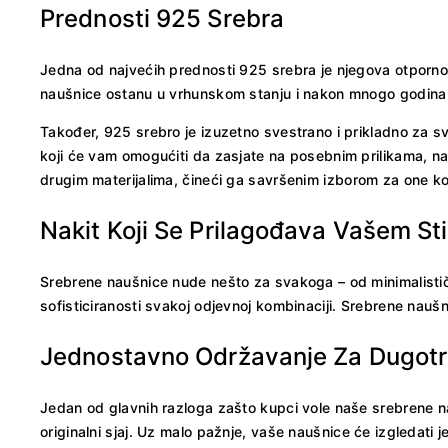
Prednosti 925 Srebra
Jedna od najvećih prednosti 925 srebra je njegova otpornos
naušnice ostanu u vrhunskom stanju i nakon mnogo godina
Također, 925 srebro je izuzetno svestrano i prikladno za sv
koji će vam omogućiti da zasjate na posebnim prilikama, 
drugim materijalima, čineći ga savršenim izborom za one ko
Nakit Koji Se Prilagođava Vašem Sti
Srebrene naušnice nude nešto za svakoga – od minimalistički
sofisticiranosti svakoj odjevnoj kombinaciji. Srebrene nauš
Jednostavno Održavanje Za Dugotra
Jedan od glavnih razloga zašto kupci vole naše srebrene n
originalni sjaj. Uz malo pažnje, vaše naušnice će izgledati 