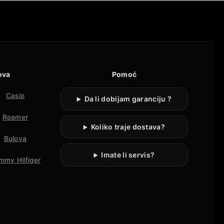
ova
Pomoć
Casio
Da li dobijam garanciju ?
Roamer
Koliko traje dostava?
Bulova
Imate li servis?
mmy Hilfiger