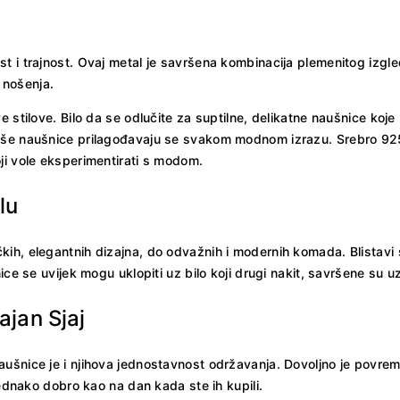
t i trajnost. Ovaj metal je savršena kombinacija plemenitog izgl
 nošenja.
e stilove. Bilo da se odlučite za suptilne, delikatne naušnice koj
naše naušnice prilagođavaju se svakom modnom izrazu. Srebro 92
ji vole eksperimentirati s modom.
lu
h, elegantnih dizajna, do odvažnih i modernih komada. Blistavi sr
nice se uvijek mogu uklopiti uz bilo koji drugi nakit, savršene su
jan Sjaj
aušnice je i njihova jednostavnost održavanja. Dovoljno je povre
jednako dobro kao na dan kada ste ih kupili.