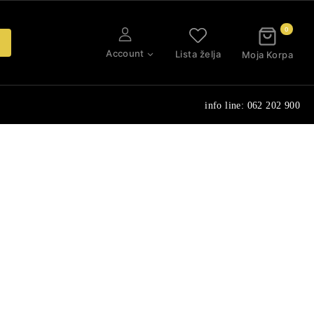
0
Account
Lista želja
Moja Korpa
info line: 062 202 900