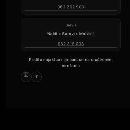
062 202 900
Servis
Nakit • Satovi • Mobiteli
062 318 033
Pratite najaktuelnije ponude na društvenim
mrežama