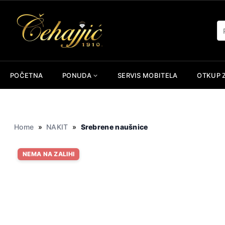
Skip
to
Pr
content
POČETNA
PONUDA
SERVIS MOBITELA
OTKUP 
Home
»
NAKIT
»
Srebrene naušnice
NEMA NA ZALIHI