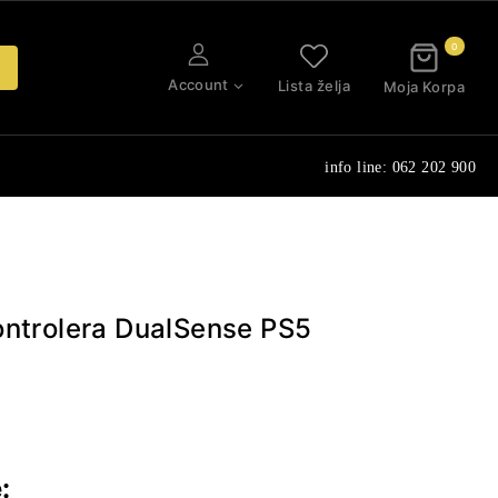
0
Account
Lista želja
Moja Korpa
info line: 062 202 900
ontrolera DualSense PS5
: