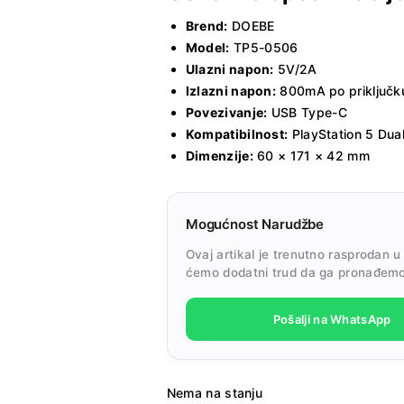
Brend:
DOEBE
Model:
TP5-0506
Ulazni napon:
5V/2A
Izlazni napon:
800mA po priključk
Povezivanje:
USB Type-C
Kompatibilnost:
PlayStation 5 Dual
Dimenzije:
60 × 171 × 42 mm
Mogućnost Narudžbe
Ovaj artikal je trenutno rasprodan u
ćemo dodatni trud da ga pronađemo
Pošalji na WhatsApp
Nema na stanju