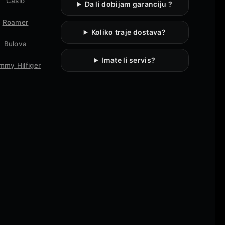
Casio
Da li dobijam garanciju ?
Roamer
Koliko traje dostava?
Bulova
Imate li servis?
mmy Hilfiger