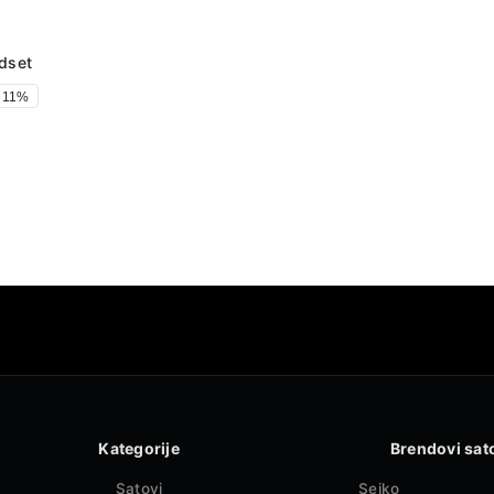
dset
 11%
Kategorije
Brendovi sat
Satovi
Seiko