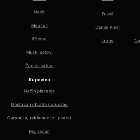
Nakit
Fossil
Mobiteli
Daniel Klein
iPhone
Lorus
To
Muški satovi
Ženski satovi
Kupovina
Način plaćanja
Dostava i obrada narudžbe
Garancija, reklamacije i povrat
Moj račun