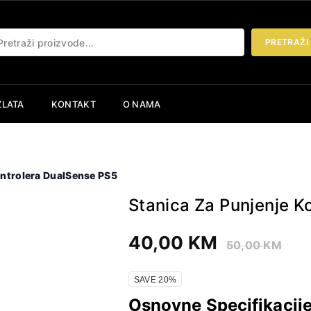
etraži:
PRETRAŽI
ZLATA
KONTAKT
O NAMA
ontrolera DualSense PS5
Stanica Za Punjenje K
40,00
KM
50,00
KM
SAVE 20%
Osnovne Specifikacije