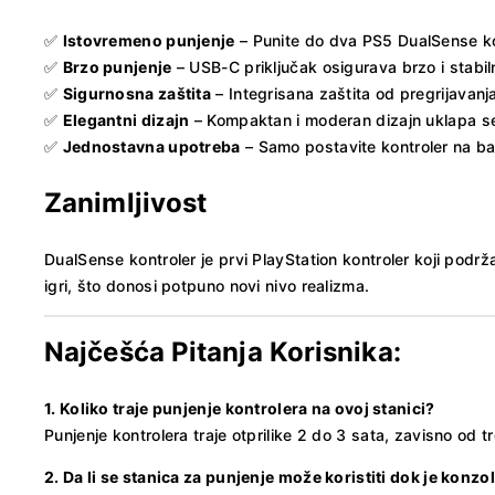
✅
Istovremeno punjenje
– Punite do dva PS5 DualSense ko
✅
Brzo punjenje
– USB-C priključak osigurava brzo i stabil
✅
Sigurnosna zaštita
– Integrisana zaštita od pregrijavanj
✅
Elegantni dizajn
– Kompaktan i moderan dizajn uklapa s
✅
Jednostavna upotreba
– Samo postavite kontroler na ba
Zanimljivost
DualSense kontroler je prvi PlayStation kontroler koji podr
igri, što donosi potpuno novi nivo realizma.
Najčešća Pitanja Korisnika:
1. Koliko traje punjenje kontrolera na ovoj stanici?
Punjenje kontrolera traje otprilike 2 do 3 sata, zavisno od t
2. Da li se stanica za punjenje može koristiti dok je konzo