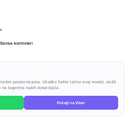
u
Sense kontroleri
 našim poslovnicama. Ukoliko želite tačno ovaj model, uložit
 na lagerima naših dobavljača.
Pošalji na Viber