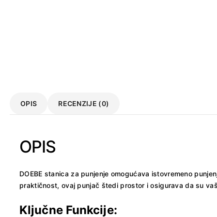
OPIS
RECENZIJE (0)
OPIS
DOEBE stanica za punjenje omogućava istovremeno punjenje 
praktičnost, ovaj punjač štedi prostor i osigurava da su vaši
Ključne Funkcije: