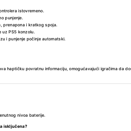
ntrolera istovremeno.
no punjenje.
a, prenapona i kratkog spoja.
e uz PS5 konzolu.
zu i punjenje počinje automatski.
žava haptičku povratnu informaciju, omogućavajući igračima da dosl
renutnog nivoa baterije.
la isključena?