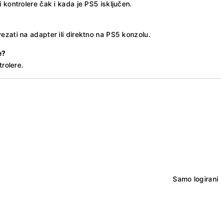
 kontrolere čak i kada je PS5 isključen.
ezati na adapter ili direktno na PS5 konzolu.
e?
trolere.
Samo logirani 