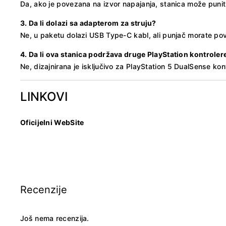
Da, ako je povezana na izvor napajanja, stanica može puniti
3. Da li dolazi sa adapterom za struju?
Ne, u paketu dolazi USB Type-C kabl, ali punjač morate pov
4. Da li ova stanica podržava druge PlayStation kontroler
Ne, dizajnirana je isključivo za PlayStation 5 DualSense kon
LINKOVI
Oficijelni WebSite
Recenzije
Još nema recenzija.