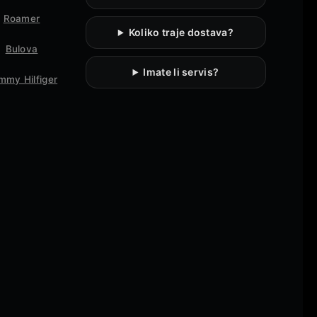
Roamer
Koliko traje dostava?
Bulova
Imate li servis?
mmy Hilfiger