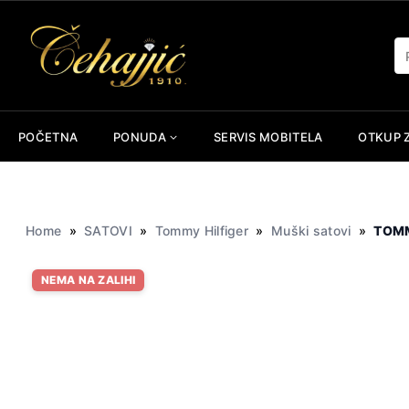
Skip
to
Pr
content
POČETNA
PONUDA
SERVIS MOBITELA
OTKUP 
Home
»
SATOVI
»
Tommy Hilfiger
»
Muški satovi
»
TOMM
NEMA NA ZALIHI