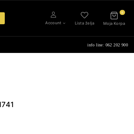
0
Account
Lista želja
Moja Korpa
info line: 062 202 900
1741