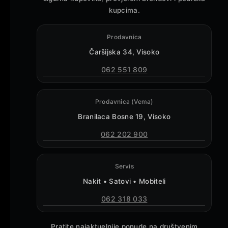
kupcima.
Prodavnica
Čaršijska 34, Visoko
062 551 809
Prodavnica (Vema)
Branilaca Bosne 19, Visoko
062 202 900
Servis
Nakit • Satovi • Mobiteli
062 318 033
Pratite najaktuelnije ponude na društvenim