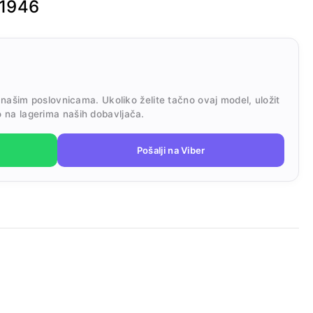
91946
 našim poslovnicama. Ukoliko želite tačno ovaj model, uložit
 na lagerima naših dobavljača.
Pošalji na Viber