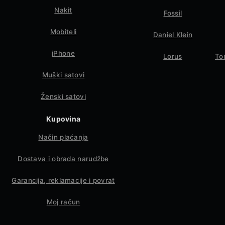
Nakit
Fossil
Mobiteli
Daniel Klein
iPhone
Lorus
To
Muški satovi
Ženski satovi
Kupovina
Način plaćanja
Dostava i obrada narudžbe
Garancija, reklamacije i povrat
Moj račun