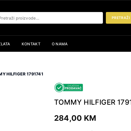
etraži:
PRETRAŽI
ZLATA
KONTAKT
O NAMA
Y HILFIGER 1791741
TOMMY HILFIGER 179
284,00
KM