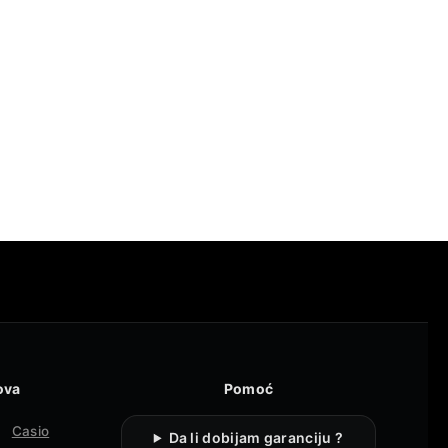
ova
Pomoć
Casio
Da li dobijam garanciju ?