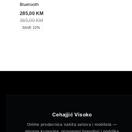
Bluetooth
285,00
KM
365,00
KM
SAVE 22%
Cehajjić Visoko
Online prodavnica nakita satova i mobitela —
sigurna kupovina, provjereni brendovi i podrška