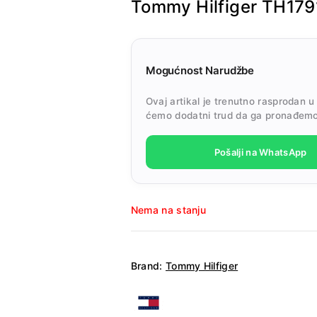
Tommy Hilfiger TH17
Mogućnost Narudžbe
Ovaj artikal je trenutno rasprodan u
ćemo dodatni trud da ga pronađemo
Pošalji na WhatsApp
Nema na stanju
Brand:
Tommy Hilfiger