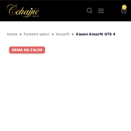
Skip
0
to
content
Home
»
Pametni satovi
»
Amazfit
»
Xiaomi Amazfit GTS 4
NEMA NA ZALIHI