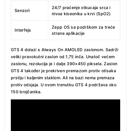
24/7 praćenje otkucaja srca i
Senzori
nivoa kiseonika u krvi (SpO2)
Zepp OS sa podrškom za treće
Interfejs
strane aplikacije
GTS 4 dolazi s Always On AMOLED zaslonom. Sadrži
veliki pravokutni zaslon od 1,75 inča. Unatoč većem
zaslonu, rezolucija je i dalje 390×450 piksela. Zaslon
GTS 4 također je prekriven premazom protiv otisaka
prstiju i kaljenim staklom. Ali na bazi nema premaza
protiv odsjaja. U ovom trenutku GTS 4 podržava oko
150 brojčanika.