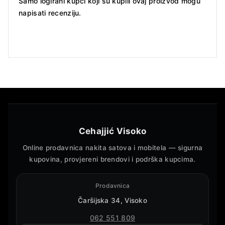
Samo logirani kupci koji su kupili ovaj proizvod mogu
napisati recenziju.
Cehajjić Visoko
Online prodavnica nakita satova i mobitela — sigurna
kupovina, provjereni brendovi i podrška kupcima.
Prodavnica
Čaršijska 34, Visoko
062 551 809