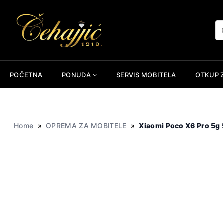
Skip
to
Pr
content
POČETNA
PONUDA
SERVIS MOBITELA
OTKUP 
Home
»
OPREMA ZA MOBITELE
»
Xiaomi Poco X6 Pro 5g