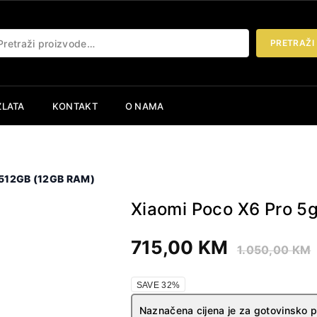
etraži:
PRETRAŽI
ZLATA
KONTAKT
O NAMA
 512GB (12GB RAM)
Xiaomi Poco X6 Pro 5
715,00
KM
1.050,00
KM
SAVE 32%
Naznačena cijena je za gotovinsko 