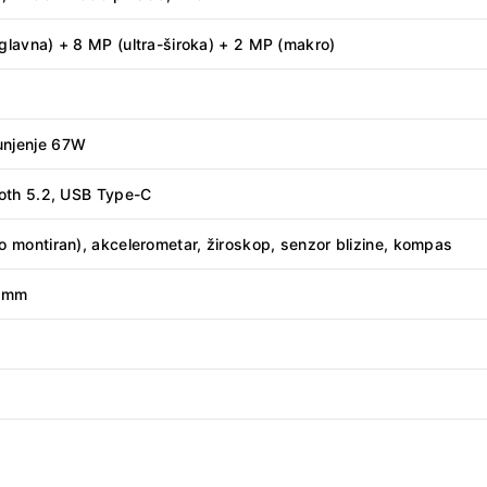
glavna) + 8 MP (ultra-široka) + 2 MP (makro)
unjenje 67W
ooth 5.2, USB Type-C
o montiran), akcelerometar, žiroskop, senzor blizine, kompas
9 mm