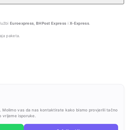
lužbi
Euroexpress, BHPost Express
i
X-Express
.
aja paketa.
i. Molimo vas da nas kontaktirate kako bismo provjerili tačno
o vrijeme isporuke.