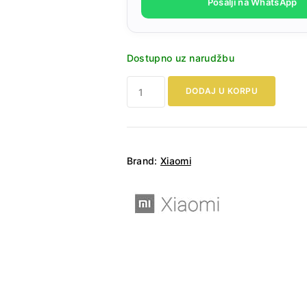
Pošalji na WhatsApp
Dostupno uz narudžbu
Xiaomi
DODAJ U KORPU
Poco
X6
Pro
5g
Brand:
Xiaomi
512GB
(12GB
RAM)
količina