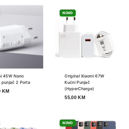
NOVO
mi 45W Nano
Original Xiaomi 67W
 punjač 2 Porta
Kućni Punjač
(HyperCharge)
0
KM
55,00
KM
NOVO