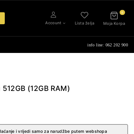
0
Account
Lista želja
Moja Korpa
info line: 062 202 900
g 512GB (12GB RAM)
plaćanje i vrijedi samo za narudžbe putem webshopa