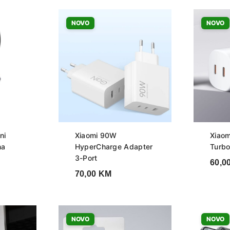
NOVO
NOVO
ni
Xiaomi 90W
Xiao
na
HyperCharge Adapter
Turbo
3-Port
60,0
70,00
KM
NOVO
NOVO