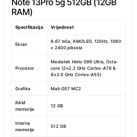
Note 13Pro 5g 512GB (12GB
RAM)
Specifikacija
Vrijednost
6.67 inča, AMOLED, 120Hz, 1080
Ekran
x 2400 piksela
Mediatek Helio G99 Ultra, Octa-
Procesor
core (2×2.2 GHz Cortex-A76 &
6×2.0 GHz Cortex-A55)
Grafika
Mali-G57 MC2
RAM
12 GB
memorija
Interna
512 GB
memorija