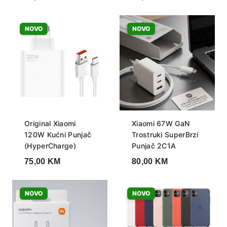
NOVO
NOVO
Original Xiaomi
Xiaomi 67W GaN
120W Kućni Punjač
Trostruki SuperBrzi
(HyperCharge)
Punjač 2C1A
75,00
KM
80,00
KM
NOVO
NOVO