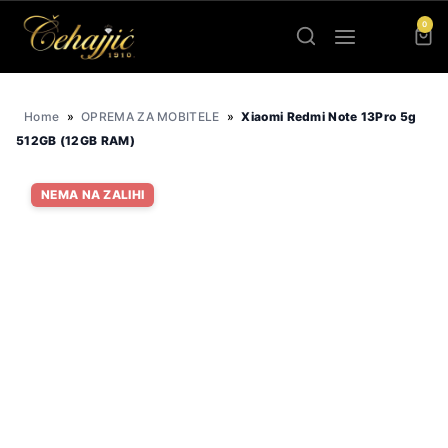
Skip
0
to
content
Home
»
OPREMA ZA MOBITELE
»
Xiaomi Redmi Note 13Pro 5g
512GB (12GB RAM)
NEMA NA ZALIHI