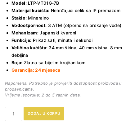
Model:
LTP-VT01G-7B
Materijal kućišta:
Nehrđajući čelik sa IP premazom
Staklo:
Mineralno
Vodootpornost:
3 ATM (otporno na prskanje vode)
Mehanizam:
Japanski kvarcni
Funkcije:
Prikaz sati, minuta i sekundi
Veličina kućišta:
34 mm širina, 40 mm visina, 8 mm
debljina
Boja:
Zlatna sa bijelim brojčanikom
Garancija: 24 mjeseca
Napomena: Potrebno je provjeriti dostupnost proizvoda u
prodavnicama.
Vrijeme isporuke: 2 do 5 radnih dana.
Ženski
DODAJ U KORPU
sat
Casio
LTP-