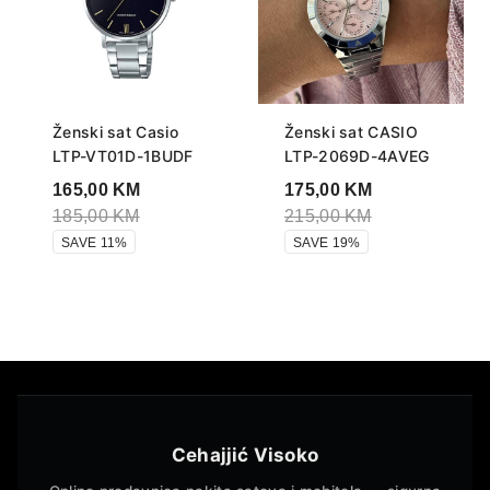
Ženski sat Casio
Ženski sat CASIO
LTP-VT01D-1BUDF
LTP-2069D-4AVEG
165,00
KM
175,00
KM
185,00
KM
215,00
KM
SAVE 11%
SAVE 19%
Cehajjić Visoko