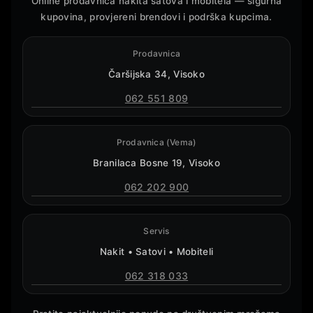
Online prodavnica nakita satova i mobitela — sigurna
kupovina, provjereni brendovi i podrška kupcima.
Prodavnica
Čaršijska 34, Visoko
062 551 809
Prodavnica (Vema)
Branilaca Bosne 19, Visoko
062 202 900
Servis
Nakit • Satovi • Mobiteli
062 318 033