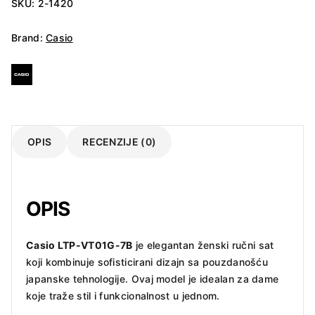
VT01G-
SKU:
2-1420
7B
količina
Brand:
Casio
OPIS
RECENZIJE (0)
OPIS
Casio LTP-VT01G-7B
je elegantan ženski ručni sat
koji kombinuje sofisticirani dizajn sa pouzdanošću
japanske tehnologije. Ovaj model je idealan za dame
koje traže stil i funkcionalnost u jednom.