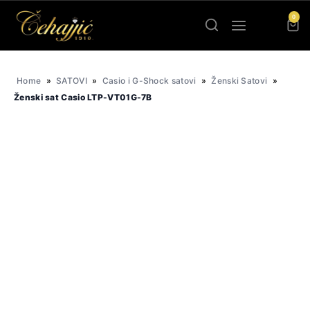
Skip
0
to
content
Home
»
SATOVI
»
Casio i G-Shock satovi
»
Ženski Satovi
»
Ženski sat Casio LTP-VT01G-7B