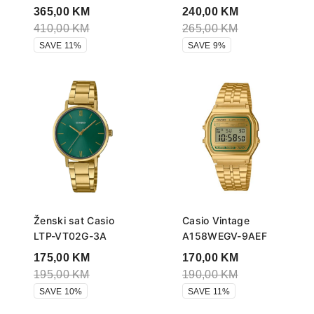
365,00
KM
240,00
KM
410,00
KM
265,00
KM
SAVE 11%
SAVE 9%
Ženski sat Casio
Casio Vintage
LTP-VT02G-3A
A158WEGV-9AEF
175,00
KM
170,00
KM
195,00
KM
190,00
KM
SAVE 10%
SAVE 11%