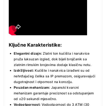
Ključne Karakteristike:
Elegantni dizajn:
Zlatni ton kućišta i narukvice
pruža luksuzan izgled, dok bijeli brojčanik sa
zlatnim rimskim brojevima dodaje klasičnu notu.
Izdržljivost:
Kućište i narukvica izrađeni su od
nehrđajućeg čelika sa IP premazom, osiguravajući
dugotrajnost i otpornost na koroziju.
Pouzdan mehanizam:
Japanski kvarcni
mehanizam garantuje preciznost sa odstupanjem
od ±20 sekundi mjesečno.
Vodootpornost:
Vodootpornost do 3 ATM (30