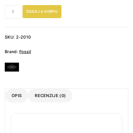
Fossil
DODAJ U KORPU
Neutra
Chronograph
ES5357
Ženski
SKU:
2-2010
sat
količina
Brand:
Fossil
OPIS
RECENZIJE (0)