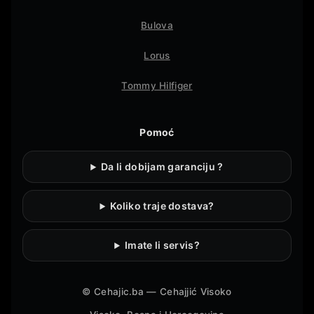
Bulova
Lorus
Tommy Hilfiger
Pomoć
Da li dobijam garanciju ?
Koliko traje dostava?
Imate li servis?
©
Cehajic.ba — Cehajjić Visoko