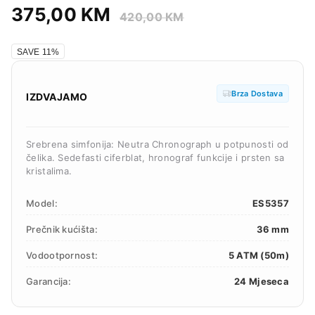
375,00
KM
420,00
KM
SAVE 11%
Brza Dostava
IZDVAJAMO
Srebrena simfonija: Neutra Chronograph u potpunosti od
čelika. Sedefasti ciferblat, hronograf funkcije i prsten sa
kristalima.
Model:
ES5357
Prečnik kućišta:
36 mm
Vodootpornost:
5 ATM (50m)
Garancija:
24 Mjeseca