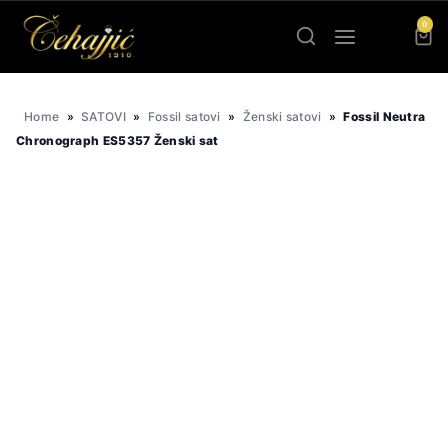
Skip
0
to
content
Home
»
SATOVI
»
Fossil satovi
»
Ženski satovi
»
Fossil Neutra
Chronograph ES5357 Ženski sat