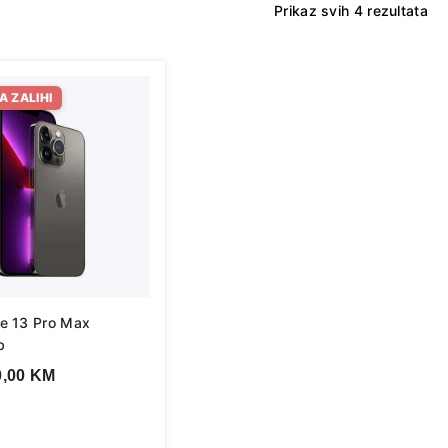
So
Prikaz svih 4 rezultata
by
lat
A ZALIHI
e 13 Pro Max
b
0,00
KM