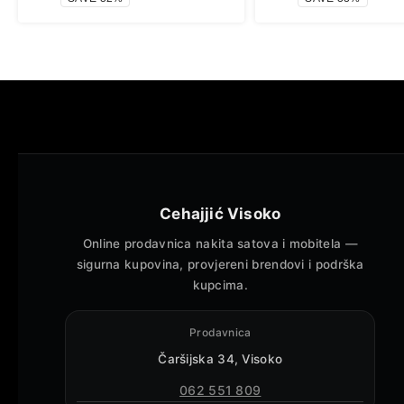
Cehajjić Visoko
Online prodavnica nakita satova i mobitela —
sigurna kupovina, provjereni brendovi i podrška
kupcima.
Prodavnica
Čaršijska 34, Visoko
062 551 809