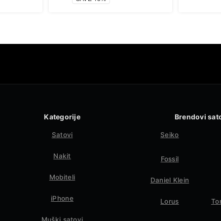
Kategorije
Brendovi sat
Satovi
Seiko
Nakit
Fossil
Mobiteli
Daniel Klein
iPhone
Lorus
To
Muški satovi