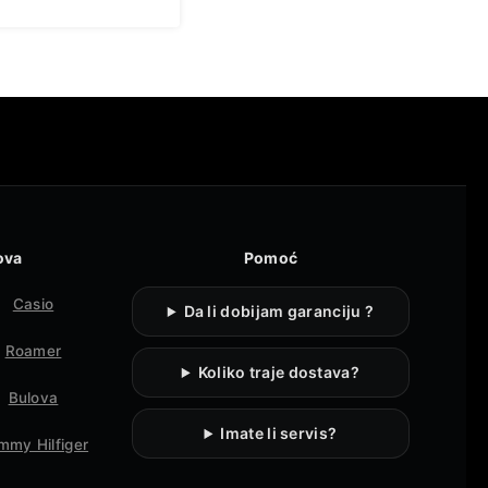
ova
Pomoć
Casio
Da li dobijam garanciju ?
Roamer
Koliko traje dostava?
Bulova
Imate li servis?
mmy Hilfiger