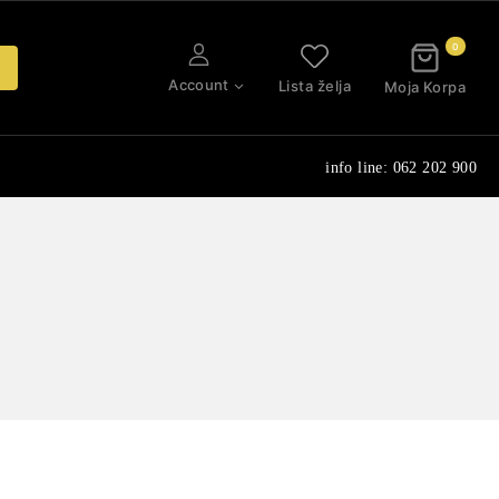
0
Account
Lista želja
Moja Korpa
info line: 062 202 900