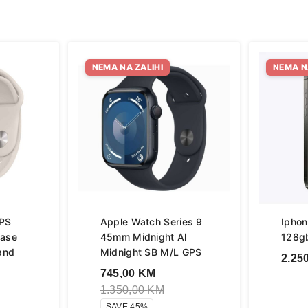
NEMA NA ZALIHI
NEMA N
GPS
Apple Watch Series 9
Iphon
Case
45mm Midnight Al
128g
Band
Midnight SB M/L GPS
2.25
745,00
KM
1.350,00
KM
SAVE 45%