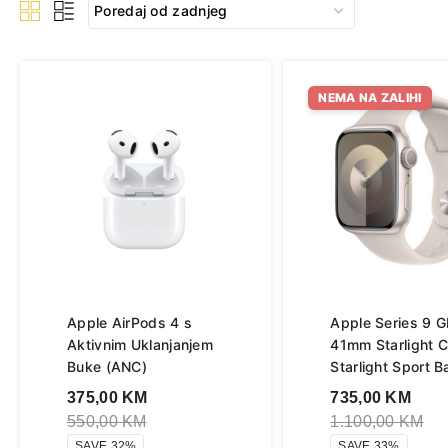
NEMA NA ZALIHI
Apple AirPods 4 s
Apple Series 9 
Aktivnim Uklanjanjem
41mm Starlight 
Buke (ANC)
Starlight Sport 
375,00
KM
735,00
KM
550,00
KM
1.100,00
KM
SAVE 32%
SAVE 33%