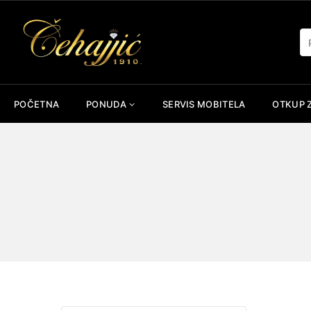
Skip
to
Pr
content
POČETNA
PONUDA
SERVIS MOBITELA
OTKUP 