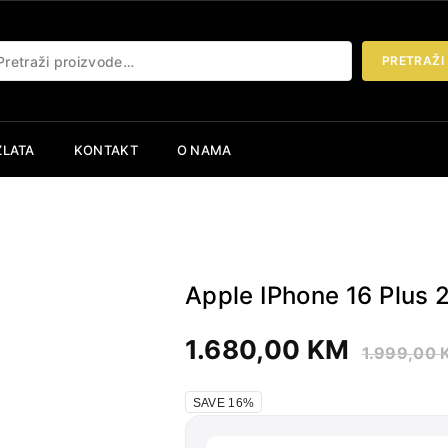
etraži:
PRETRAŽI
ZLATA
KONTAKT
O NAMA
B
Apple IPhone 16 Plus 
1.680,00
KM
1.999,00
SAVE 16%