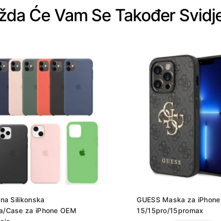
da Će Vam Se Također Svidj
lna Silikonska
GUESS Maska za iPhone
a/Case za iPhone OEM
15/15pro/15promax