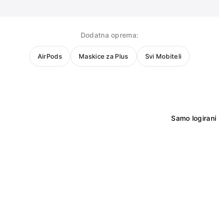
Dodatna oprema:
AirPods
Maskice za Plus
Svi Mobiteli
Samo logirani 