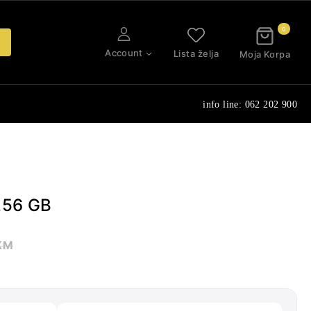
0
Account
Lista želja
Moja Korpa
info line: 062 202 900
256 GB
KM