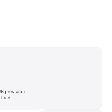
B prostora i
 i rad.