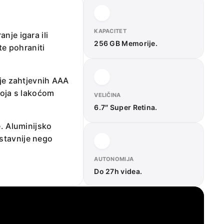
KAPACITET
nje igara ili
256 GB Memorije.
e pohraniti
nje zahtjevnih AAA
 koja s lakoćom
VELIČINA
6.7″ Super Retina.
. Aluminijsko
ostavnije nego
AUTONOMIJA
Do 27h videa.