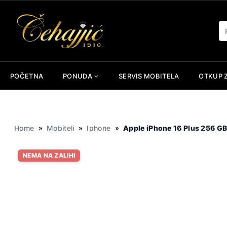
Skip
to
Pr
content
POČETNA
PONUDA
SERVIS MOBITELA
OTKUP 
Home
»
Mobiteli
»
Iphone
»
Apple iPhone 16 Plus 256 G
NEMA NA ZALIHI