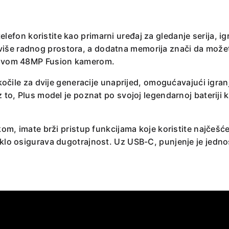
lefon koristite kao primarni uređaj za gledanje serija, igra
iše radnog prostora, a dodatna memorija znači da možet
h novom 48MP Fusion kamerom.
očile za dvije generacije unaprijed, omogućavajući igra
Uz to, Plus model je poznat po svojoj legendarnoj bateriji
m, imate brži pristup funkcijama koje koristite najčešće
taklo osigurava dugotrajnost. Uz USB-C, punjenje je jedn