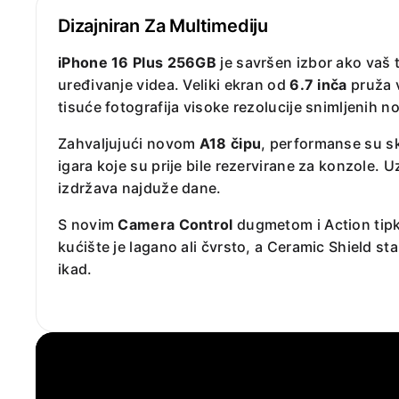
Dizajniran Za Multimediju
iPhone 16 Plus 256GB
je savršen izbor ako vaš te
uređivanje videa. Veliki ekran od
6.7 inča
pruža v
tisuće fotografija visoke rezolucije snimljeni
Zahvaljujući novom
A18 čipu
, performanse su sk
igara koje su prije bile rezervirane za konzole. 
izdržava najduže dane.
S novim
Camera Control
dugmetom i Action tipko
kućište je lagano ali čvrsto, a Ceramic Shield s
ikad.