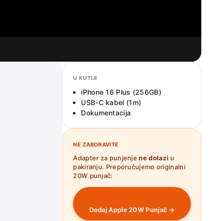
U KUTIJI
iPhone 16 Plus (256GB)
USB-C kabel (1m)
Dokumentacija
NE ZABORAVITE
Adapter za punjenje
ne dolazi
u
pakiranju. Preporučujemo originalni
20W punjač:
Dodaj Apple 20W Punjač →