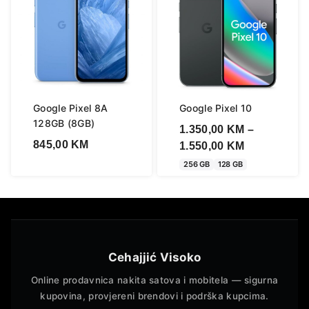
Google Pixel 8A
Google Pixel 10
128GB (8GB)
1.350,00
KM
–
845,00
KM
Price
1.550,00
KM
range:
256 GB
128 GB
1.350,00 KM
through
1.550,00 KM
Cehajjić Visoko
Online prodavnica nakita satova i mobitela — sigurna
kupovina, provjereni brendovi i podrška kupcima.