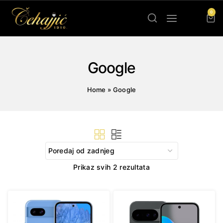
Skip
0
to
content
Google
Home
»
Google
Sorted
Prikaz svih 2 rezultata
by
latest