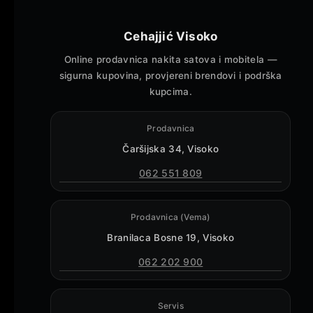
Cehajjić Visoko
Online prodavnica nakita satova i mobitela —
sigurna kupovina, provjereni brendovi i podrška
kupcima.
Prodavnica
Čaršijska 34, Visoko
062 551 809
Prodavnica (Vema)
Branilaca Bosne 19, Visoko
062 202 900
Servis