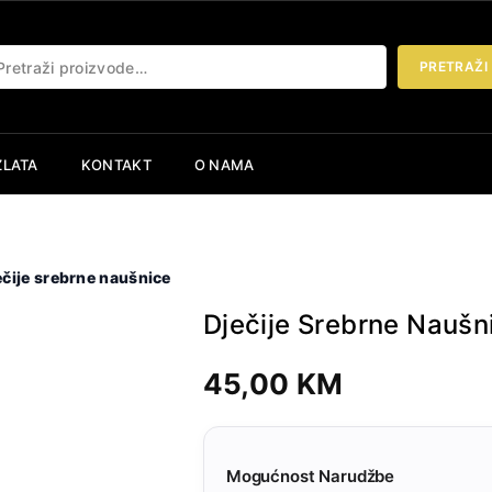
etraži:
PRETRAŽI
ZLATA
KONTAKT
O NAMA
ečije srebrne naušnice
Dječije Srebrne Naušn
45,00
KM
Mogućnost Narudžbe