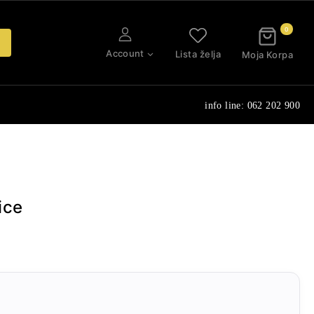
0
Account
Lista želja
Moja Korpa
info line: 062 202 900
ice