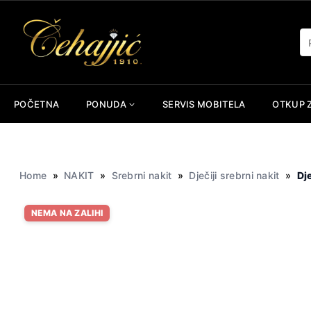
Skip
to
Pr
content
POČETNA
PONUDA
SERVIS MOBITELA
OTKUP 
Home
»
NAKIT
»
Srebrni nakit
»
Dječiji srebrni nakit
»
Dj
NEMA NA ZALIHI