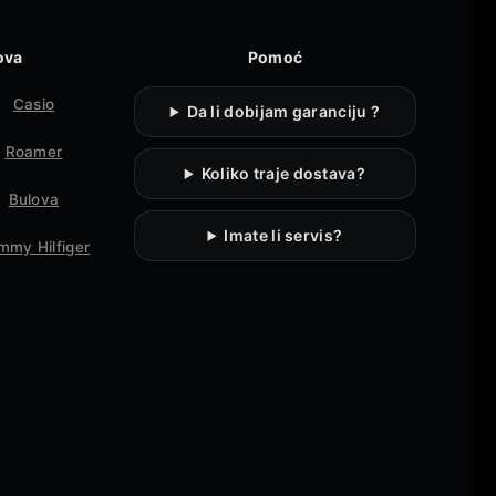
ova
Pomoć
Casio
Da li dobijam garanciju ?
Roamer
Koliko traje dostava?
Bulova
Imate li servis?
mmy Hilfiger